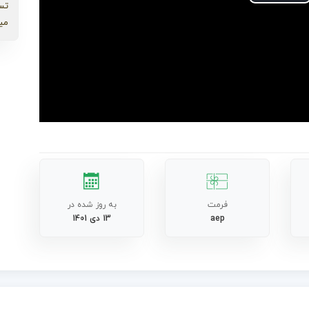
Play
تس
می
Video
فرمت
به روز شده در
aep
13 دی 1401