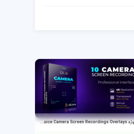
پروژه AEJuice Camera Screen Recordings Overlays برای پریمیر پرو و افترافکت
دانلود پروژه ا