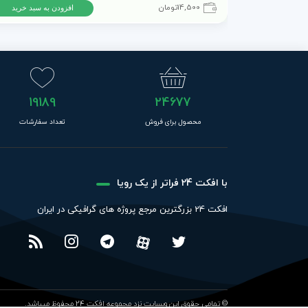
14,500
تومان
افزودن به سبد خرید
19189
24677
محصول برای فروش
تعداد سفارشات
با افکت 24 فراتر از یک رویا
افکت 24 بزرگترین مرجع پروژه های گرافیکی در ایران
© تمامی حقوق این وبسایت نزد مجموعه افکت 24 محفوظ میباشد.