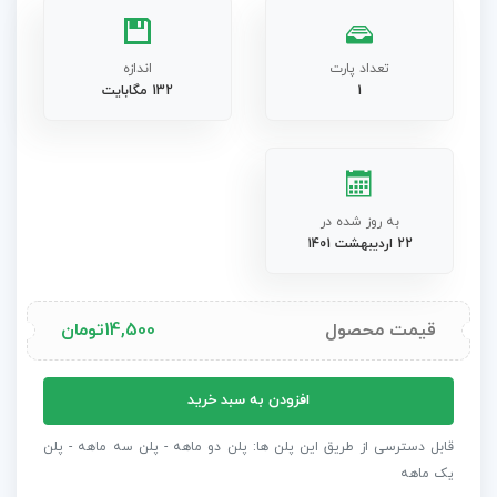
تعداد پارت
اندازه
1
132 مگابایت
به روز شده در
22 اردیبهشت 1401
قیمت محصول
14,500
تومان
پروژه
افزودن به سبد خرید
آماده
افترافکت
قابل دسترسی از طریق این پلن ها: پلن دو ماهه - پلن سه ماهه - پلن
معرفی
یک ماهه
سریع