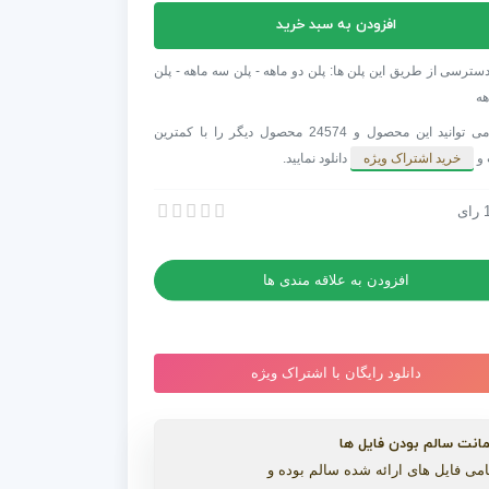
افزودن به سبد خرید
فکت
ن
سترسی از طریق این پلن ها: پلن دو ماهه - پلن سه ماهه - پلن
هه
شما می توانید این محصول و 24574 محصول دیگر را با کمترین
 و
خرید اشتراک ویژه
دانلود نمایید.
رای
افترافکت عناوین سریع Pt. 2
افترافکت عناوین سریع Pt. 2
افزودن به علاقه مندی ها
دانلود رایگان با اشتراک ویژه
انت سالم بودن فایل ها
می فایل های ارائه شده سالم بوده و