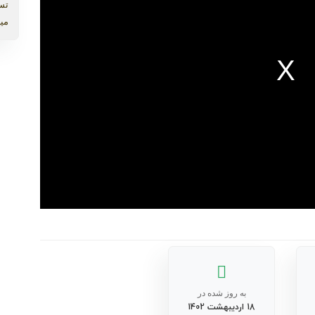
تس
میب
به روز شده در
18 اردیبهشت 1402