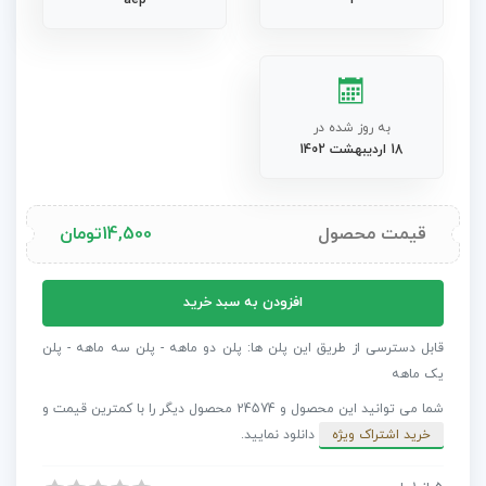
aep
1
به روز شده در
18 اردیبهشت 1402
قیمت محصول
14,500
تومان
پروژه
افزودن به سبد خرید
افترافکت
تبلیغ
قابل دسترسی از طریق این پلن ها: پلن دو ماهه - پلن سه ماهه - پلن
سریع
یک ماهه
وب
شما می توانید این محصول و 24574 محصول دیگر را با کمترین قیمت و
سایت
خرید اشتراک ویژه
دانلود نمایید.
عدد