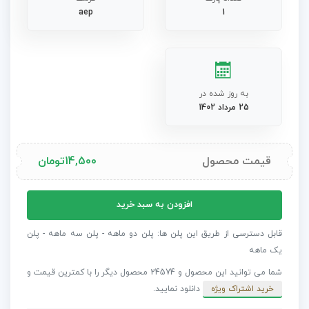
aep
1
به روز شده در
25 مرداد 1402
قیمت محصول
14,500
تومان
پروژه
افزودن به سبد خرید
افترافکت
نمایش
قابل دسترسی از طریق این پلن ها: پلن دو ماهه - پلن سه ماهه - پلن
طوفان
یک ماهه
آتش
شما می توانید این محصول و 24574 محصول دیگر را با کمترین قیمت و
-
خرید اشتراک ویژه
دانلود نمایید.
شماره