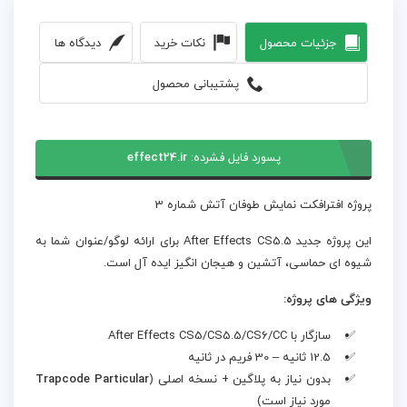
جزئیات محصول
نکات خرید
دیدگاه ها
پشتیبانی محصول
پسورد فایل فشرده:
effect24.ir
پروژه افترافکت نمایش طوفان آتش شماره 3
این پروژه جدید After Effects CS5.5 برای ارائه لوگو/عنوان شما به
شیوه ای حماسی، آتشین و هیجان انگیز ایده آل است.
ویژگی های پروژه:
سازگار با After Effects CS5/CS5.5/CS6/CC
12.5 ثانیه – 30 فریم در ثانیه
بدون نیاز به پلاگین + نسخه اصلی (
Trapcode Particular
مورد نیاز است)