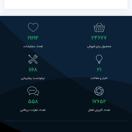
19192
24677
محصول برای فروش
تعداد سفارشات
1168
21
اخبار و مقالات
درخواست پشتیبانی
558
17652
تعداد کاربران فعال
تعداد نظرات دریافتی