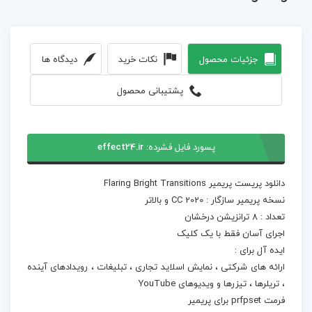
جزئیات محصول
نکات خرید
دیدگاه ها
پشتیبانی محصول
پسورد فایل فشرده:
effect24.ir
دانلود پریست پریمیر Flaring Bright Transitions
نسخه پریمیر سازگار : CC 2020 و بالاتر
تعداد : 8 ترانزیشن درخشان
اجرای آسان فقط با یک کلیک
ایده آل برای :
ارائه های شرکتی ، نمایش اسلاید تجاری ، تبلیغات ، رویدادهای آینده
، تریلرها ، تیزرها و ویدیوهای YouTube
فرمت prfpset برای پریمیر