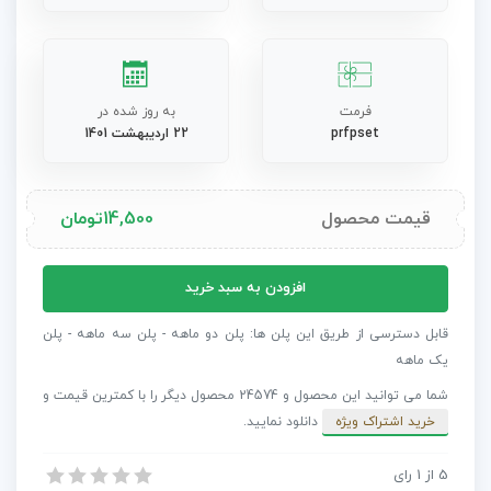
فرمت
به روز شده در
prfpset
22 اردیبهشت 1401
قیمت محصول
14,500
تومان
پریست
افزودن به سبد خرید
پریمیر
8
قابل دسترسی از طریق این پلن ها: پلن دو ماهه - پلن سه ماهه - پلن
ترانزیشن
یک ماهه
با
شما می توانید این محصول و 24574 محصول دیگر را با کمترین قیمت و
افکت
خرید اشتراک ویژه
دانلود نمایید.
درخشان
Flaring
5
از
1
رای
پریست پریمیر 8 ترانزیشن با افکت درخشان Flaring Bright
Bright