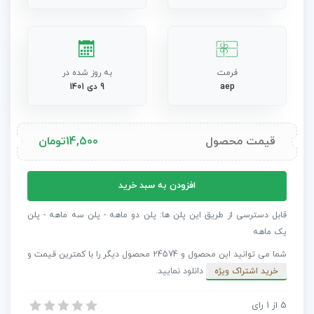
فرمت
به روز شده در
aep
9 دی 1401
قیمت محصول
14,500
تومان
پروژه
افزودن به سبد خرید
افترافکت
قالب
قابل دسترسی از طریق این پلن ها: پلن دو ماهه - پلن سه ماهه - پلن
های
یک ماهه
غذای
شما می توانید این محصول و 24574 محصول دیگر را با کمترین قیمت و
اینستاگرام
خرید اشتراک ویژه
دانلود نمایید.
عدد
5
از
1
رای
پروژه افترافکت قالب های غذای اینستاگرام