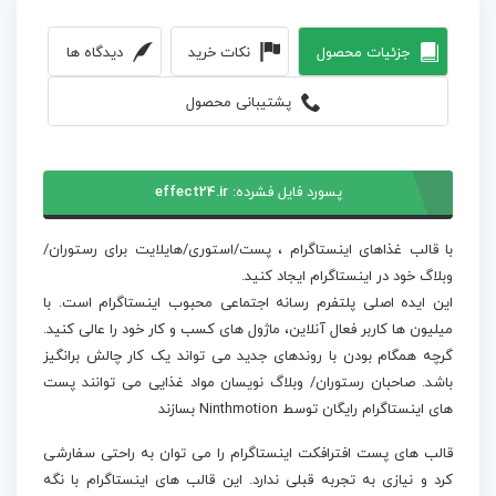
جزئیات محصول
نکات خرید
دیدگاه ها
پشتیبانی محصول
پسورد فایل فشرده:
effect24.ir
با قالب غذاهای اینستاگرام ، پست/استوری/هایلایت برای رستوران/
وبلاگ خود در اینستاگرام ایجاد کنید.
این ایده اصلی پلتفرم رسانه اجتماعی محبوب اینستاگرام است. با
میلیون ها کاربر فعال آنلاین، ماژول های کسب و کار خود را عالی کنید.
گرچه همگام بودن با روندهای جدید می تواند یک کار چالش برانگیز
باشد. صاحبان رستوران/ وبلاگ نویسان مواد غذایی می توانند پست
های اینستاگرام رایگان توسط Ninthmotion بسازند
قالب های پست افترافکت اینستاگرام را می توان به راحتی سفارشی
کرد و نیازی به تجربه قبلی ندارد. این قالب‌ های اینستاگرام با نگه‌