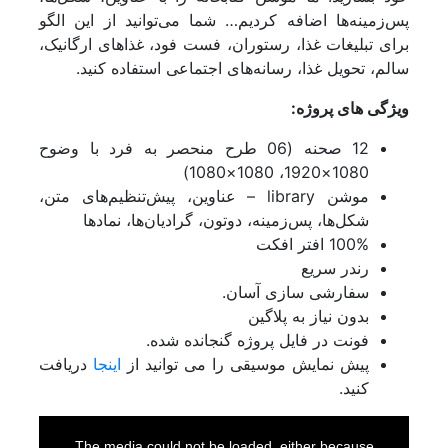
بازگشت
پس‌زمینه‌ها اضافه کردیم… شما می‌توانید از این الگو
ترانزیشن
برای تبلیغات غذا، رستوران، فست فود، غذاهای ارگانیک،
اسلایدشو
سالم، تحویل غذا، رسانه‌های اجتماعی استفاده کنید.
پرزنتیشن
ویژگی های پروژه:
افتتاحیه
اینفوگرافی
12 صحنه (06 طرح منحصر به فرد با وضوح
بکگراند
1080×1920، 1080×1080)
موکاپ
موشن library – عناوین، پیش‌تنظیم‌های متن،
نمایش های ویدیویی
شکل‌ها، پس‌زمینه، دوتون، گرادیان‌ها، نمادها
تیزر پریمیر
100% افتر افکت
موشن گرافیک
رندر سریع
ابزار پریمیر
سفارشی سازی آسان.
تایتل
بدون نیاز به پلاگین
طرح اینستاگرام
فونت در فایل پروژه گنجانده شده.
نمایش لوگو
پیش نمایش موسیقی را می توانید از
اینجا
دریافت
المان پریمیر
کنید.
ویژوالایزر موزیک
سینمافوردی
This
is
a
The media could not be loaded, either because