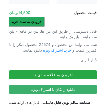
پلاگین سینمافوردی
پلاگین داوینچی
قیمت محصول
14,500
تومان
تکسچر
فوتیج آماده
پروژه
افزودن به سبد خرید
ابزار فتوشاپ
افتراف
بازگشت
قابل دسترسی از طریق این پلن ها: پلن دو ماهه - پلن
تبلیغا
پلاگین فتوشاپ
سه ماهه - پلن یک ماهه
غذا
موکاپ
و
شما می توانید این محصول و 24574 محصول دیگر را با
اکشن
رستور
کمترین قیمت و
خرید اشتراک ویژه
دانلود نمایید.
فایل لایه باز psd
شبکه‌ه
وکتور لایه باز
اجتما
5
از
1
رای
پروژه افترافکت تبلیغات غذا و رستوران شبکه‌های اجتماعی B90
مدل سه بعدی
B90
پروژه افترافکت تبلیغات غذا و رستوران شبکه‌های اجتماعی B90
HDRI
عدد
افزودن به علاقه مندی ها
موزیک
بازگشت
افکت صدا
دانلود رایگان با اشتراک ویژه
موزیک زمینه
اسکریپت
ضمانت سالم بودن فایل ها
تمامی فایل های ارائه شده
بازگشت