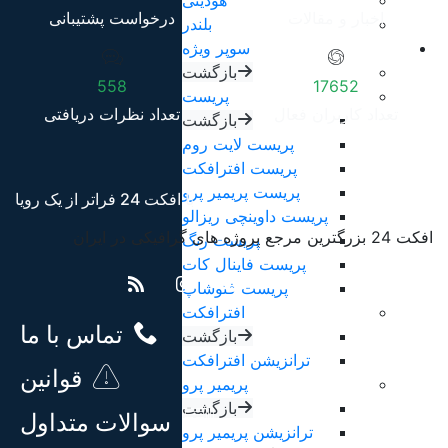
هودینی
اخبار و مقالات
درخواست پشتیبانی
بلندر
سوپر ویژه
بازگشت
558
17652
پریست
تعداد کاربران فعال
تعداد نظرات دریافتی
بازگشت
پریست لایت روم
پریست افترافکت
پریست پریمیر پرو
با افکت 24 فراتر از یک رویا
پریست داوینچی ریزالو
افکت 24 بزرگترین مرجع پروژه های گرافیکی در ایران
پریست رنگ
پریست فاینال کات
پریست فتوشاپ
افترافکت
تماس با ما
بازگشت
ترانزیشن افترافکت
قوانین
پریمیر پرو
بازگشت
سوالات متداول
ترانزیشن پریمیر پرو