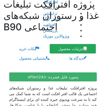
پروژه افترافکت تبلیغات
افترافکت
بازگشت
غذا و رستوران شبکه‌های
ترانزیشن
نمایش لوگو
اجتماعی B90
افتتاحیه
پرزنتیشن
ویژوالایزر موزیک
موشن گرافیک
وله و اینترو
جزئیات محصول
نکات خرید
طرح اینستاگرام
دیدگاه ها
پشتیبانی محصول
عناوین
تیزر تبلیغاتی
اسلایدشو
عناوین زیرنویس
پسورد فایل فشرده:
effect24.ir
برودکست
اینفوگرافیک
پروژه افترافکت تبلیغات غذا و رستوران شبکه‌های
نمایش های ویدیویی
اجتماعی یک قالب افتر افکت است که به شما کمک می
المنت
کند تا به سرعت ویدیوی خیره کننده ای برای اینستاگرام
پریمیر
خود بسازید. ما موشن کتابخانه را با عناوین، شکل‌ها،