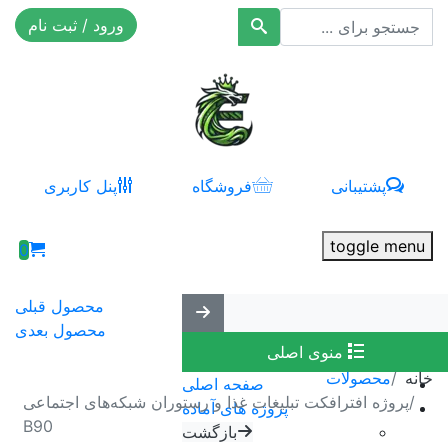
ورود / ثبت نام
افکت ۲۴
پشتیبانی
فروشگاه
پنل کاربری
toggle menu
0
محصول قبلی
محصول بعدی
منوی اصلی
خانه
محصولات
صفحه اصلی
پروژه افترافکت تبلیغات غذا و رستوران شبکه‌های اجتماعی
پروژه های آماده
B90
بازگشت