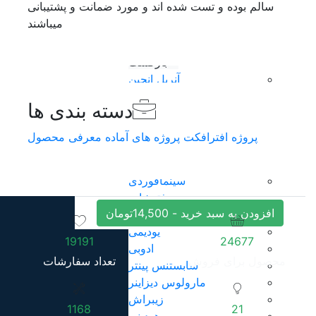
سالم بوده و تست شده اند و مورد ضمانت و پشتیبانی
افتر افکت
میباشند
پریمیر پرو
آموزش
بازگشت
آنریل انجین
افترافکت
دسته بندی ها
ایکس دی
ایلوستریتور
پروژه افترافکت
پروژه های آماده
معرفی محصول
پریمیر پرو
داوینچی ریزالو
سینمافوردی
فتوشاپ
افزودن به سبد خرید -
14,500
تومان
لیندا
یودیمی
19191
24677
ادوبی
محصول برای فروش
تعداد سفارشات
سابستنس پینتر
مارولوس دیزاینر
زیبراش
1168
21