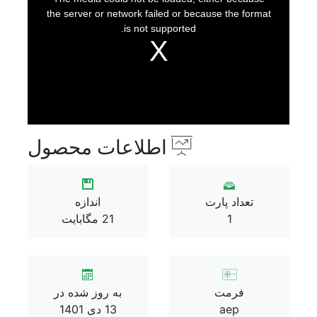
فاینال کات و اپل موشن
modal
window.
the server or network failed or because the format
داوینچی ریزالو
is not supported.
پاورپوینت
زیبراش
پریست
بازگشت
پریست رنگ
پریست پریمیر پرو
پریست افترافکت
اطلاعات محصول
پریست لایت روم
پریست داوینچی
پریست فاینال کات
تعداد پارت
اندازه
پریست فتوشاپ
1
21 مگابایت
پریست سینمافوردی
پریست daz studio
پلاگین
بازگشت
پلاگین افترافکت
فرمت
به روز شده در
پلاگین پریمیر
aep
13 دی 1401