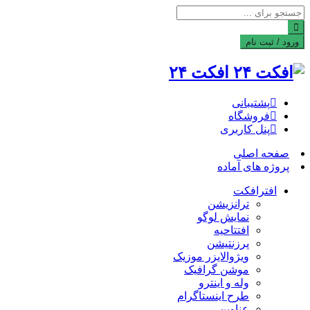
ورود / ثبت نام
افکت ۲۴
پشتیبانی
فروشگاه
پنل کاربری
صفحه اصلی
پروژه های آماده
افترافکت
ترانزیشن
نمایش لوگو
افتتاحیه
پرزنتیشن
ویژوالایزر موزیک
موشن گرافیک
وله و اینترو
طرح اینستاگرام
عناوین