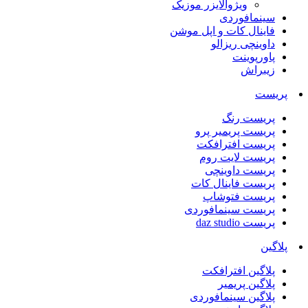
ویژوالایزر موزیک
سینمافوردی
فاینال کات و اپل موشن
داوینچی ریزالو
پاورپوینت
زیبراش
پریست
پریست رنگ
پریست پریمیر پرو
پریست افترافکت
پریست لایت روم
پریست داوینچی
پریست فاینال کات
پریست فتوشاپ
پریست سینمافوردی
پریست daz studio
پلاگین
پلاگین افترافکت
پلاگین پریمیر
پلاگین سینمافوردی