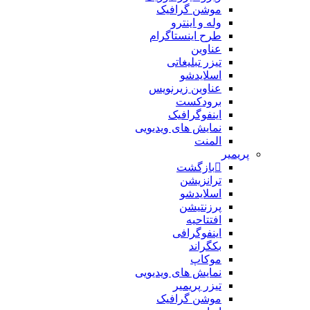
موشن گرافیک
وله و اینترو
طرح اینستاگرام
عناوین
تیزر تبلیغاتی
اسلایدشو
عناوین زیرنویس
برودکست
اینفوگرافیک
نمایش های ویدیویی
المنت
پریمیر
بازگشت
ترانزیشن
اسلایدشو
پرزنتیشن
افتتاحیه
اینفوگرافی
بکگراند
موکاپ
نمایش های ویدیویی
تیزر پریمیر
موشن گرافیک