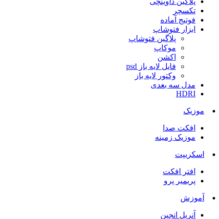
پلاگین داوینچی
تکسچر
فوتیج آماده
ابزار فتوشاپ
پلاگین فتوشاپ
موکاپ
اکشن
فایل لایه باز psd
وکتور لایه باز
مدل سه بعدی
HDRI
موزیک
افکت صدا
موزیک زمینه
اسکریپت
افتر افکت
پریمیر پرو
آموزش
آنریل انجین