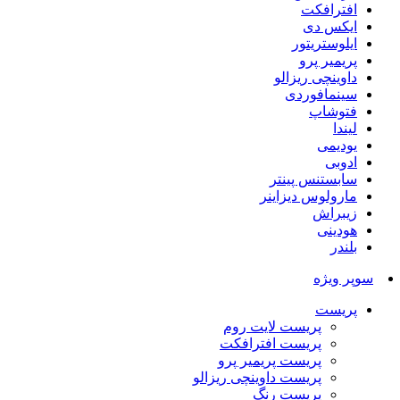
افترافکت
ایکس دی
ایلوستریتور
پریمیر پرو
داوینچی ریزالو
سینمافوردی
فتوشاپ
لیندا
یودیمی
ادوبی
سابستنس پینتر
مارولوس دیزاینر
زیبراش
هودینی
بلندر
سوپر ویژه
پریست
پریست لایت روم
پریست افترافکت
پریست پریمیر پرو
پریست داوینچی ریزالو
پریست رنگ