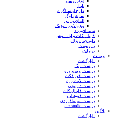
ابزار پریمیر
تایتل
طرح اینستاگرام
نمایش لوگو
المان پریمیر
ویژوالایزر موزیک
سینمافوردی
فاینال کات و اپل موشن
داوینچی ریزالو
پاورپوینت
زیبراش
پریست
بازگشت
پریست رنگ
پریست پریمیر پرو
پریست افترافکت
پریست لایت روم
پریست داوینچی
پریست فاینال کات
پریست فتوشاپ
پریست سینمافوردی
پریست daz studio
پلاگین
بازگشت