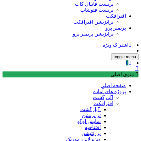
پریست فاینال کات
پریست فتوشاپ
افترافکت
ترانزیشن افترافکت
پریمیر پرو
ترانزیشن پریمیر پرو
اشتراک ویژه
toggle menu
0
منوی اصلی
صفحه اصلی
پروژه های آماده
بازگشت
افترافکت
بازگشت
ترانزیشن
نمایش لوگو
افتتاحیه
پرزنتیشن
ویژوالایزر موزیک