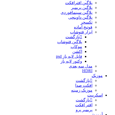
پلاگین افترافکت
پلاگین پریمیر
پلاگین سینمافوردی
پلاگین داوینچی
تکسچر
فوتیج آماده
ابزار فتوشاپ
بازگشت
پلاگین فتوشاپ
موکاپ
اکشن
فایل لایه باز psd
وکتور لایه باز
مدل سه بعدی
HDRI
موزیک
بازگشت
افکت صدا
موزیک زمینه
اسکریپت
بازگشت
افتر افکت
پریمیر پرو
آموزش