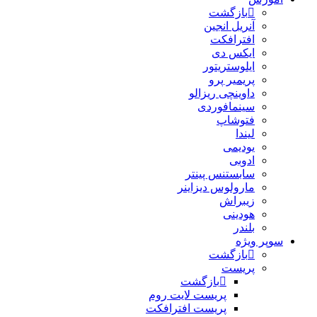
بازگشت
آنریل انجین
افترافکت
ایکس دی
ایلوستریتور
پریمیر پرو
داوینچی ریزالو
سینمافوردی
فتوشاپ
لیندا
یودیمی
ادوبی
سابستنس پینتر
مارولوس دیزاینر
زیبراش
هودینی
بلندر
سوپر ویژه
بازگشت
پریست
بازگشت
پریست لایت روم
پریست افترافکت