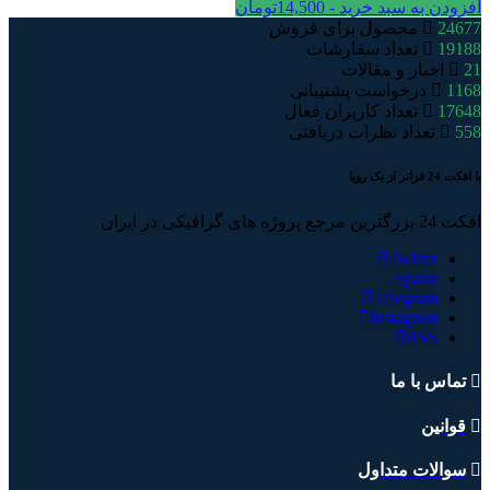
افزودن به سبد خرید -
14,500
تومان
24677
محصول برای فروش
19188
تعداد سفارشات
21
اخبار و مقالات
1168
درخواست پشتیبانی
17648
تعداد کاربران فعال
558
تعداد نظرات دریافتی
با افکت 24 فراتر از یک رویا
افکت 24 بزرگترین مرجع پروژه های گرافیکی در ایران
Twitter
Aparat
Telegram
Instagram
RSS
تماس با ما
قوانین
سوالات متداول