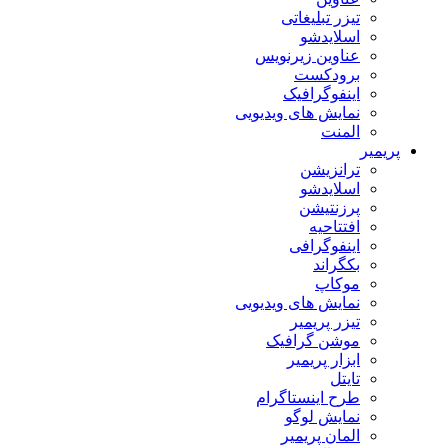
تیزر تبلیغاتی
اسلایدشو
عناوین زیرنویس
برودکست
اینفوگرافیک
نمایش های ویدیویی
المنت
پریمیر
ترانزیشن
اسلایدشو
پرزنتیشن
افتتاحیه
اینفوگرافی
بکگراند
موکاپ
نمایش های ویدیویی
تیزر پریمیر
موشن گرافیک
ابزار پریمیر
تایتل
طرح اینستاگرام
نمایش لوگو
المان پریمیر