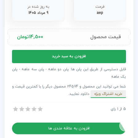
فرمت
به روز شده در
aep
9 مرداد 1405
قیمت محصول
14,500
تومان
پروژه
افزودن به سبد خرید
افترافکت
اینترو
قابل دسترسی از طریق این پلن ها: پلن دو ماهه - پلن سه ماهه - پلن
لوگوی
یک ماهه
تلفیقی
شما می توانید این محصول و 24574 محصول دیگر را با کمترین قیمت و
عدد
خرید اشتراک ویژه
دانلود نمایید.
5
از
1
رای
پروژه افترافکت اینترو لوگوی تلفیقی
پروژه افترافکت اینترو لوگوی تلفیقی
افزودن به علاقه مندی ها