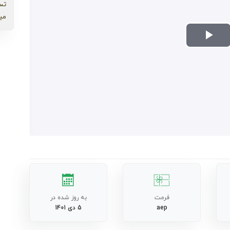
تس
می
Play
Video
فرمت
به روز شده در
aep
5 دی 1401