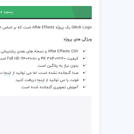
پسورد فا
Glitch Logo یک پروژه After Effects است که بر اساس انحرافات رنگی و اشکال دیجیتالی است.
ویژگی های پروژه:
After Effects CS6 و نسخه های بعدی پشتیبانی می شود.
کیفیت 4K 3840×2160 و Full HD 1920×1080 است.
بدون نیاز به پلاگین است.
صدا گنجانده نشده است، اما می توانید از
اینجا
در
فونت را می توانید از
اینجا
دریافت کنید.
آموزش تصویری گنجانده شده است.