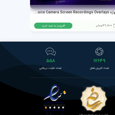
پروژه AEJuice Camera Screen Recordings Overlays برای پریمیر پرو و افترافکت
دانلود پروژه ا
27,500
تومان
15,500
تومان
افزودن به سبد خرید
558
17649
تعداد کاربران فعال
تعداد نظرات دریافتی