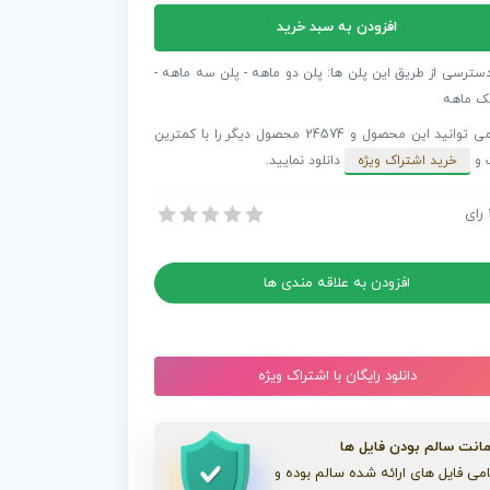
افزودن به سبد خرید
فکت
دسترسی از طریق این پلن ها: پلن دو ماهه - پلن سه ماهه -
ک ماهه
شما می توانید این محصول و 24574 محصول دیگر را با کمترین
 و
خرید اشتراک ویژه
دانلود نمایید.
رای
 افترافکت لوگو با افکت گلیچ
 افترافکت لوگو با افکت گلیچ
افزودن به علاقه مندی ها
دانلود رایگان با اشتراک ویژه
انت سالم بودن فایل ها
می فایل های ارائه شده سالم بوده و