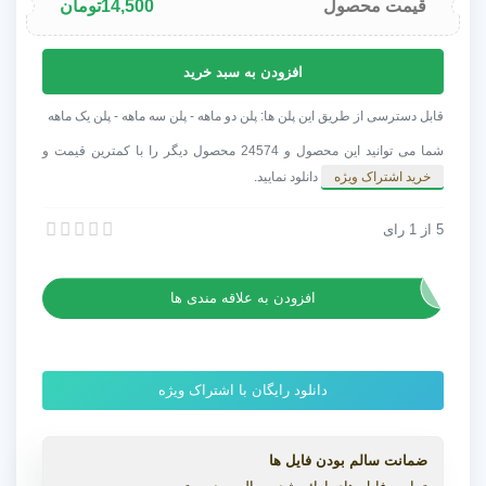
قیمت محصول
14,500
تومان
پروژه
افزودن به سبد خرید
افترافکت
اینترو
قابل دسترسی از طریق این پلن ها: پلن دو ماهه - پلن سه ماهه - پلن یک ماهه
لوگوی
شما می توانید این محصول و 24574 محصول دیگر را با کمترین قیمت و
گلیتچ
خرید اشتراک ویژه
دانلود نمایید.
عدد
5
از
1
رای
پروژه افترافکت اینترو لوگوی گلیتچ
پروژه افترافکت اینترو لوگوی گلیتچ
افزودن به علاقه مندی ها
دانلود رایگان با اشتراک ویژه
ضمانت سالم بودن فایل ها