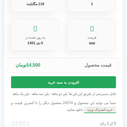
1
118 مگابایت
فرمت
به روز شده در
aep
5 دی 1401
قیمت محصول
14,500
تومان
پروژه
افزودن به سبد خرید
افترافکت
اینترو
قابل دسترسی از طریق این پلن ها: پلن دو ماهه - پلن سه ماهه - پلن یک ماهه
گلیتچ
شما می توانید این محصول و 24574 محصول دیگر را با کمترین قیمت و
شهری
خرید اشتراک ویژه
دانلود نمایید.
عدد
5
از
1
رای
پروژه افترافکت اینترو گلیتچ شهری