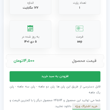
تعداد پارت
اندازه
1
177 مگابایت
فرمت
به روز شده در
aep
5 دی 1401
قیمت محصول
14,500
تومان
پروژه
افزودن به سبد خرید
افترافکت
لاور
قابل دسترسی از طریق این پلن ها: پلن دو ماهه - پلن سه ماهه - پلن
تردهای
یک ماهه
طلایی
شما می توانید این محصول و 24574 محصول دیگر را با کمترین قیمت و
عدد
خرید اشتراک ویژه
دانلود نمایید.