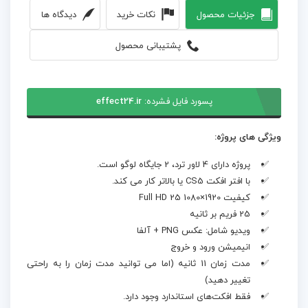
جزئیات محصول
نکات خرید
دیدگاه ها
پشتیبانی محصول
پسورد فایل فشرده:
effect24.ir
ویژگی های پروژه:
پروژه دارای 4 لاور ترد، 2 جایگاه لوگو است.
با افتر افکت CS5 یا بالاتر کار می کند.
کیفیت 1920×1080 Full HD 25
25 فریم بر ثانیه
ویدیو شامل: عکس PNG + آلفا
انیمیشن ورود و خروج
مدت زمان 11 ثانیه (اما می توانید مدت زمان را به راحتی
تغییر دهید)
فقط افکت‌های استاندارد وجود دارد.