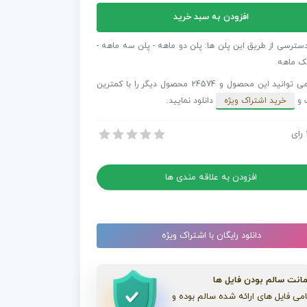
افزودن به سبد خرید
عه
ت
دسترسی از طریق این پلن ها: پلن دو ماهه - پلن سه ماهه -
یشن
ک ماهه
ر
شما می توانید این محصول و 24574 محصول دیگر را با کمترین
 و
خرید اشتراک ویژه
دانلود نمایید.
In
رای
 مجموعه پریست ترانزیشن پریمیر پرو In4inity
 مجموعه پریست ترانزیشن پریمیر پرو In4inity
افزودن به علاقه مندی ها
دانلود رایگان با اشتراک ویژه
انت سالم بودن فایل ها
می فایل های ارائه شده سالم بوده و