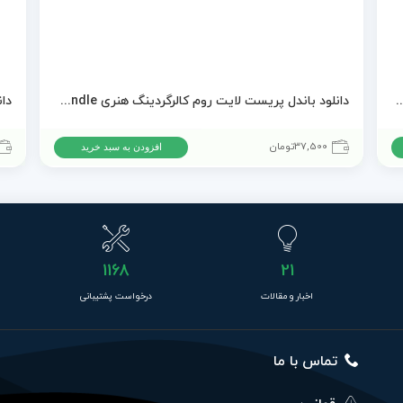
 روم WithLuke Presets – The Master Collection
دانلود باندل پریست لایت روم کالرگردینگ هنری Sascha Kraemer – OH YES Vol I + II + III Bundle
37,500
تومان
افزودن به سبد خرید
1168
21
اخبار و مقالات
درخواست پشتیبانی
تماس با ما