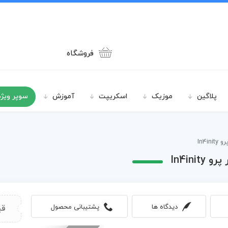
فروشگاه
پلاگین
موزیک
اسکریپت
آموزش
سوپر ویژه
In4
In4in
دیدگاه ها
پشتیبانی محصول
قی