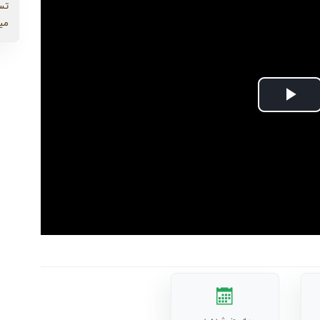
تس
می
Play
Video