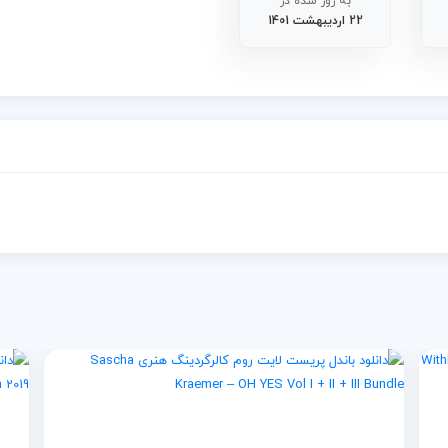
به روز شده در
22 اردیبهشت 1401