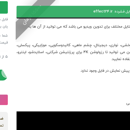
دانلود
0
مجمو
یل فشرده:
effect24.ir
1
5
5
0
ت
و
م
ا
ن
پریس
قابل 
ترانز
پلن ی
 پریست ترانزیشن پریمیر پرو In4inity شامل 16 استایل مختلف برای تدوین ویدیو می باشد که می توانید از آن ها به دفعات
پریمی
پرو
قیمت
رخشی، نواری، دیجیتال، چشم ماهی، کالیدوسکوپی، موزاییکی، پیکسلی،
4inity
برشی و موارد دیگر می باشند. از این پریست‌های ترانزیشن می توانید تا رزولوشن 4K برای پرزنتیشن شرکتی، اسلایدشو، اینترو،
عدد
5
از
1
دانلود
اده نمایید.
دانلود
یش نمایش در فایل وجود ندارد.
سی
ضم
تما