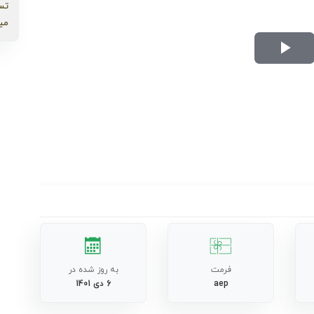
تس
می
Play
Video
فرمت
به روز شده در
aep
6 دی 1401