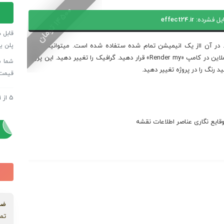
پروژه
0
افترا
یل فشرده:
effect24.ir
1
4
5
0
ت
و
م
ا
ن
اینفو
قابل 
کلاس
پلن ی
. در آن ااز یک انیمیشن تمام شده ستفاده شده است. میتوانید در آن
عدد
ترتیب کامپ را تغییر دهید. کامپ مورد نیاز خود را در تایملاین در کامپ «Render my» قرار دهید. گرافیک را تغییر دهید. این پروژه
 رنگ را در پروژه تغییر دهید.
قیمت
5
از
1
پروژه
پروژه
ضم
تما