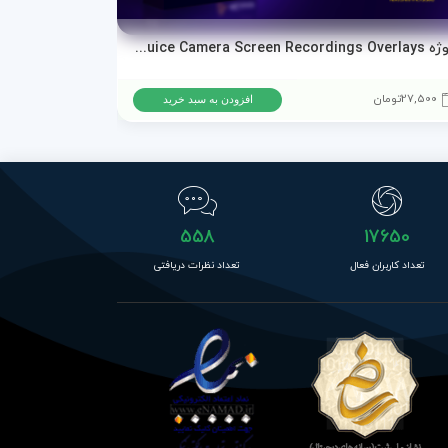
پروژه AEJuice Camera Screen Recordings Overlays برای پریمیر پرو و افترافکت
دانلود پروژه ا
27,500
تومان
15,500
تومان
افزودن به سبد خرید
558
17650
تعداد کاربران فعال
تعداد نظرات دریافتی