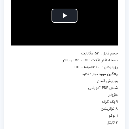
Play
Video
حجم فایل : 53 مگابایت
نسخه افتر افکت :
Cs4 ، CC و بالاتر
رزولوشن :
1920×1080 – HD
پلاگین مورد نیاز :
ندارد
ویرایش آسان
شامل PDF آموزشی
ماژولار
9 بک گراند
8 ترانزیشن
1 لوگو
2 تایتل