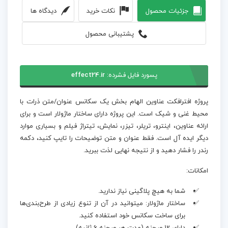
جزئیات محصول
نکات خرید
دیدگاه ها
پشتیبانی محصول
پسورد فایل فشرده:
effect24.ir
پروژه افترافکت عناوین الهام بخش یک سکانس عنوان/متن ذرات با
محیط غنی و شیک است. این پروژه دارای ساختار ماژولار است و برای
ارائه عناوین، اینترو، تریلر، تیزر، نمایش، تیتراژ فیلم و بسیاری موارد
دیگر ایده آل است. فقط عنوان و متن توضیحات را تایپ کنید، دکمه
رندر را فشار دهید و از نتیجه نهایی لذت ببرید.
امکانات:
شما به هیچ پلاگینی نیاز ندارید.
ساختار ماژولار: میتوانید در آن از تنوع زیادی از طرح‌بندی‌ها
برای ساخت سکانس خود استفاده کنید.