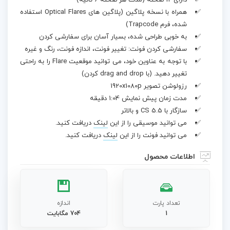
دارای 12 صحنه (مدت هر صحنه 6 ثانیه)
همراه با نسخه پلاگین (پلاگین های Optical Flares استفاده
شده، فرم Trapcode)
به خوبی طراحی شده، بسیار آسان برای سفارشی کردن
سفارشی کردن فونت: تغییر فونت، اندازه فونت، رنگ و غیره
با توجه به عناوین خود، می توانید موقعیت Flare را به راحتی
تغییر دهید. (با drag and drop کردن)
رزولوشن تصویر 1920x1080p
مدت زمان پیش نمایش 1:04 دقیقه
سازگار با CS 5.5 و بالاتر
می توانید موسیقی را از این
لینک
دریافت کنید.
می توانید فونت را از این
لینک
دریافت کنید.
اطلاعات محصول
تعداد پارت
اندازه
1
704 مگابایت