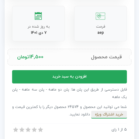
فرمت
به روز شده در
aep
7 دی 1401
قیمت محصول
14,500
تومان
پروژه
افزودن به سبد خرید
افترافکت
عناوین
قابل دسترسی از طریق این پلن ها: پلن دو ماهه - پلن سه ماهه - پلن
الهام
یک ماهه
بخش
شما می توانید این محصول و 24574 محصول دیگر را با کمترین قیمت و
عدد
خرید اشتراک ویژه
دانلود نمایید.
5
از
1
رای
پروژه افترافکت عناوین الهام بخش
پروژه افترافکت عناوین الهام بخش