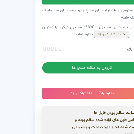
دسترسی از طریق این پلن ها: پلن دو ماهه - پلن سه ماهه -
ک ماهه
ری
شما می توانید این محصول و 24574 محصول دیگر را با کمترین
اگرام
 و
خرید اشتراک ویژه
دانلود نمایید.
سک
رای
1 استوری اینستاگرام گروتسک سیاه و سفید
1 استوری اینستاگرام گروتسک سیاه و سفید
افزودن به علاقه مندی ها
دانلود رایگان با اشتراک ویژه
انت سالم بودن فایل ها
می فایل های ارائه شده سالم بوده و
ت شده اند و مورد ضمانت و پشتیبانی