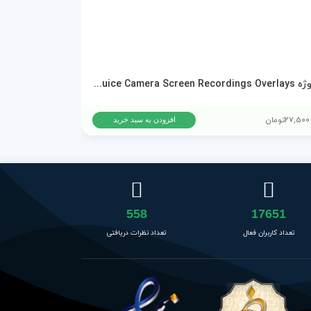
پروژه AEJuice Camera Screen Recordings Overlays برای پریمیر پرو و افترافکت
دانلود پروژه ا
27,500
تومان
15,500
تومان
افزودن به سبد خرید
558
17651
تعداد کاربران فعال
تعداد نظرات دریافتی