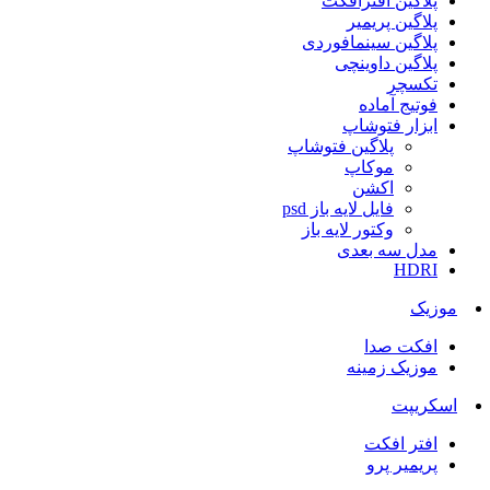
پلاگین افترافکت
پلاگین پریمیر
پلاگین سینمافوردی
پلاگین داوینچی
تکسچر
فوتیج آماده
ابزار فتوشاپ
پلاگین فتوشاپ
موکاپ
اکشن
فایل لایه باز psd
وکتور لایه باز
مدل سه بعدی
HDRI
موزیک
افکت صدا
موزیک زمینه
اسکریپت
افتر افکت
پریمیر پرو