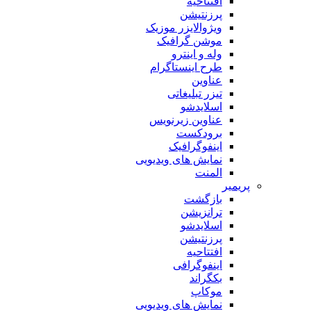
افتتاحیه
پرزنتیشن
ویژوالایزر موزیک
موشن گرافیک
وله و اینترو
طرح اینستاگرام
عناوین
تیزر تبلیغاتی
اسلایدشو
عناوین زیرنویس
برودکست
اینفوگرافیک
نمایش های ویدیویی
المنت
پریمیر
بازگشت
ترانزیشن
اسلایدشو
پرزنتیشن
افتتاحیه
اینفوگرافی
بکگراند
موکاپ
نمایش های ویدیویی