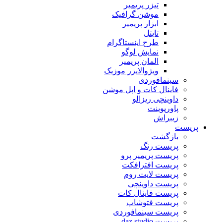
تیزر پریمیر
موشن گرافیک
ابزار پریمیر
تایتل
طرح اینستاگرام
نمایش لوگو
المان پریمیر
ویژوالایزر موزیک
سینمافوردی
فاینال کات و اپل موشن
داوینچی ریزالو
پاورپوینت
زیبراش
پریست
بازگشت
پریست رنگ
پریست پریمیر پرو
پریست افترافکت
پریست لایت روم
پریست داوینچی
پریست فاینال کات
پریست فتوشاپ
پریست سینمافوردی
پریست daz studio