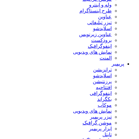
وله و اینترو
طرح اینستاگرام
عناوین
تیزر تبلیغاتی
اسلایدشو
عناوین زیرنویس
برودکست
اینفوگرافیک
نمایش های ویدیویی
المنت
پریمیر
ترانزیشن
اسلایدشو
پرزنتیشن
افتتاحیه
اینفوگرافی
بکگراند
موکاپ
نمایش های ویدیویی
تیزر پریمیر
موشن گرافیک
ابزار پریمیر
تایتل