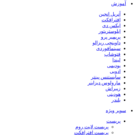
آموزش
آنریل انجین
افترافکت
ایکس دی
ایلوستریتور
پریمیر پرو
داوینچی ریزالو
سینمافوردی
فتوشاپ
لیندا
یودیمی
ادوبی
سابستنس پینتر
مارولوس دیزاینر
زیبراش
هودینی
بلندر
سوپر ویژه
پریست
پریست لایت روم
پریست افترافکت