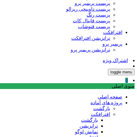
پریست پریمیر پرو
پریست داوینچی ریزالو
پریست رنگ
پریست فاینال کات
پریست فتوشاپ
افترافکت
ترانزیشن افترافکت
پریمیر پرو
ترانزیشن پریمیر پرو
اشتراک ویژه
toggle menu
0
منوی اصلی
صفحه اصلی
پروژه های آماده
بازگشت
افترافکت
بازگشت
ترانزیشن
نمایش لوگو