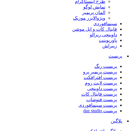
طرح اینستاگرام
نمایش لوگو
المان پریمیر
ویژوالایزر موزیک
سینمافوردی
فاینال کات و اپل موشن
داوینچی ریزالو
پاورپوینت
زیبراش
پریست
پریست رنگ
پریست پریمیر پرو
پریست افترافکت
پریست لایت روم
پریست داوینچی
پریست فاینال کات
پریست فتوشاپ
پریست سینمافوردی
پریست daz studio
پلاگین