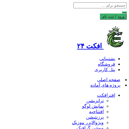
ورود / ثبت نام
افکت ۲۴
پشتیبانی
فروشگاه
پنل کاربری
صفحه اصلی
پروژه های آماده
افترافکت
ترانزیشن
نمایش لوگو
افتتاحیه
پرزنتیشن
ویژوالایزر موزیک
موشن گرافیک