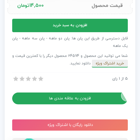
قیمت محصول
14,500
تومان
پروژه
افزودن به سبد خرید
افترافکت
نمایانگر
قابل دسترسی از طریق این پلن ها: پلن دو ماهه - پلن سه ماهه - پلن
لوگو
یک ماهه
به
شما می توانید این محصول و 24574 محصول دیگر را با کمترین قیمت و
سبک
خرید اشتراک ویژه
دانلود نمایید.
مایع
عدد
5
از
1
رای
پروژه افترافکت نمایانگر لوگو به سبک مایع
پروژه افترافکت نمایانگر لوگو به سبک مایع
افزودن به علاقه مندی ها
دانلود رایگان با اشتراک ویژه