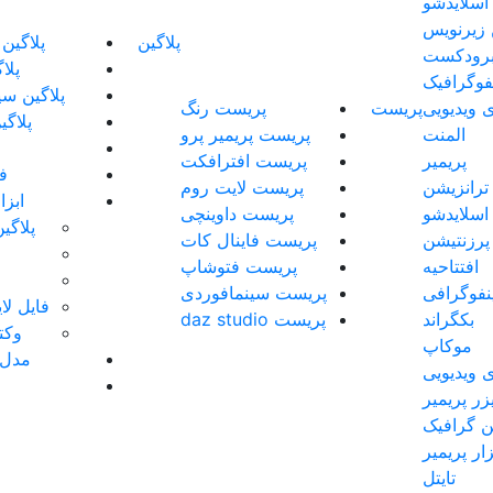
اسلایدشو
 زیرنویس
پلاگین
پلاگین
رودکست
پلا
نفوگرافیک
پلاگین سی
 ویدیویی
پریست
پریست رنگ
پلاگی
المنت
پریست پریمیر پرو
پریمیر
پریست افترافکت
فو
ترانزیشن
پریست لایت روم
ابز
اسلایدشو
پریست داوینچی
پلاگی
پرزنتیشن
پریست فاینال کات
افتتاحیه
پریست فتوشاپ
ینفوگرافی
پریست سینمافوردی
فایل لایه 
بکگراند
پریست daz studio
وکتو
موکاپ
مدل 
 ویدیویی
زر پریمیر
 گرافیک
زار پریمیر
تایتل