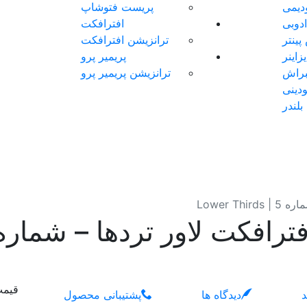
دیمی
پریست فتوشاپ
ادوبی
افترافکت
ینتر
ترانزیشن افترافکت
اینر
پریمیر پرو
براش
ترانزیشن پریمیر پرو
دینی
بلندر
Lower T
افکت لاور تردها – شماره 5 | ower Thirds
قیم
د
دیدگاه ها
پشتیبانی محصول