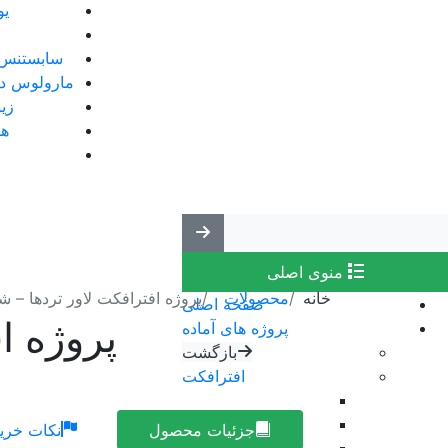
یو
سابستنس پ
مارولوس دیز
زی
هو
منوی اصلی
خانه
محصولات
پروژه افترافکت لاور تردها – شماره 5 | hirds
صفحه اصلی
پروژه افتر
پروژه های آماده
بازگشت
افترافکت
بازگشت
ترانزیشن
جزئیات محصول
نکات خری