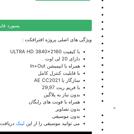
نمایش لوگو
افتتاحیه
پرزنتیشن
ویژوالایزر موزیک
پسورد فای
موشن گرافیک
وله و اینترو
ویژگی های اصلی پروژه افترافکت :
طرح اینستاگرام
عناوین
با کیفیت ULTRA HD 3840×2160
تیزر تبلیغاتی
دارای 20 لی اوت
اسلایدشو
همراه با انیمیشن In+Out
عناوین زیرنویس
با قابلیت کنترل کامل
برودکست
سازگار با AE CC2021
اینفوگرافیک
با فریم ریت 29,97
نمایش های ویدیویی
بدون نیاز به پلاگین
المنت
همراه با فونت های رایگان
پریمیر
بدون تصاویر
بازگشت
بدون موسیقی
ترانزیشن
می توانید موسیقی را از این
لینک
دریافت ک
اسلایدشو
This