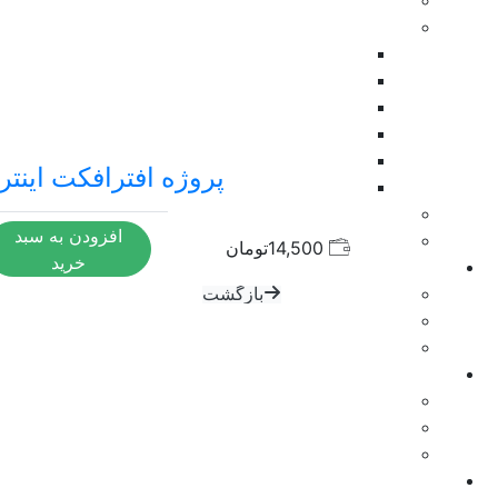
فوتیج آماده
ابزار فتوشاپ
بازگشت
پلاگین فتوشاپ
موکاپ
اکشن
فایل لایه باز psd
پروژه افترافکت اینتر
وکتور لایه باز
مدل سه بعدی
افزودن به سبد
HDRI
14,500
تومان
خرید
موزیک
بازگشت
افکت صدا
موزیک زمینه
اسکریپت
بازگشت
افتر افکت
پریمیر پرو
آموزش