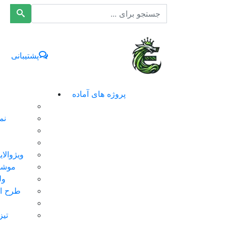
افکت ۲۴
پشتیبانی
پروژه های آماده
نم
ویژوالا
موشن
ول
طرح ای
تیز