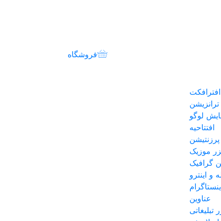
فروشگاه
افترافکت
ترانزیشن
ایش لوگو
افتتاحیه
پرزنتیشن
یزر موزیک
 گرافیک
ه و اینترو
نستاگرام
عناوین
ر تبلیغاتی