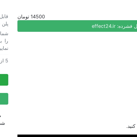
قابل
14500 تومان
پلن 
ل فشرده:
effect24.ir
را ب
نمایی
5
از
پروژه 
پروژه 
ض
شده
نید.