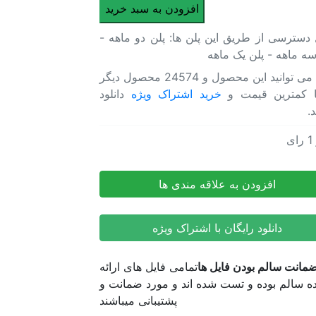
پروژه
افزودن به سبد خرید
افترافکت
 دسترسی از طریق این پلن ها: پلن دو ماهه -
لاور
سه ماهه - پلن یک ماهه
تردها
-
شما می توانید این محصول و 24574 محصول دیگر
شماره
ا کمترین قیمت و
خرید اشتراک ویژه
دانلود
5
د.
|
Lower
1
رای
افترافکت لاور تردها – شماره 5 | Lower Thirds
Thirds
افترافکت لاور تردها – شماره 5 | Lower Thirds
عدد
افزودن به علاقه مندی ها
دانلود رایگان با اشتراک ویژه
مانت سالم بودن فایل ها
تمامی فایل های ارائه
 سالم بوده و تست شده اند و مورد ضمانت و
پشتیبانی میباشند