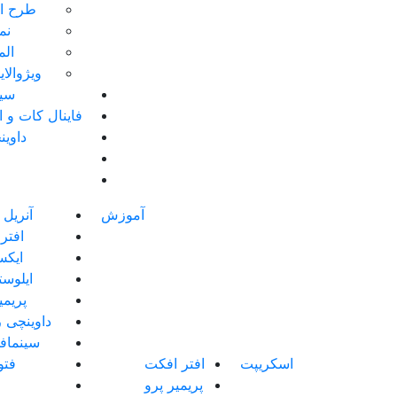
طرح ای
نم
الم
ویژوالا
سین
فاینال کات و 
داوین
آموزش
آنریل 
افتر
ایک
ایلوست
پریمی
داوینچی ر
سینماف
اسکریپت
افتر افکت
فت
پریمیر پرو