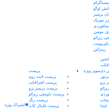
نستاگرام
ایش لوگو
ان پریمیر
یزر موزیک
مافوردی
اپل موشن
چی ریزالو
پاورپوینت
زیبراش
انجین
افکت
س دی
سوپر ویژه
پریست
ریتور
پریست لایت روم
ر پرو
پریست افترافکت
یزالو
پریست پریمیر پرو
وردی
پریست داوینچی ریزالو
وشاپ
پریست رنگ
اشتراک ویژه
لیندا
پریست فاینال کات