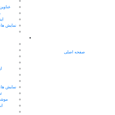
عناوین
ب
ای
نمایش های
صفحه اصلی
ا
نمایش های
تی
موشن
اب