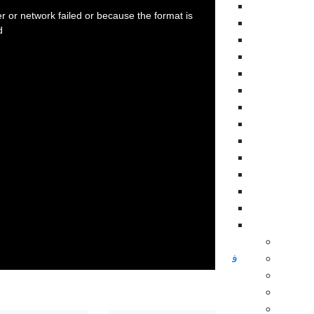
پرزنتیشن
is
a
 or network failed or because the format is
modal
افتتاحیه
window.
.
اینفوگرافی
بکگراند
موکاپ
نمایش های ویدیویی
تیزر پریمیر
موشن گرافیک
ابزار پریمیر
تایتل
طرح اینستاگرام
نمایش لوگو
المان پریمیر
ویژوالایزر موزیک
سینمافوردی
فاینال کات و اپل موشن
داوینچی ریزالو
پاورپوینت
زیبراش