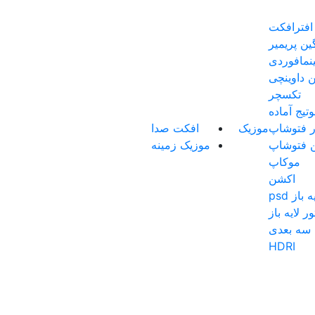
 افترافکت
گین پریمیر
نمافوردی
ن داوینچی
تکسچر
تیج آماده
ار فتوشاپ
موزیک
افکت صدا
ن فتوشاپ
موزیک زمینه
موکاپ
اکشن
باز psd
ر لایه باز
سه بعدی
HDRI