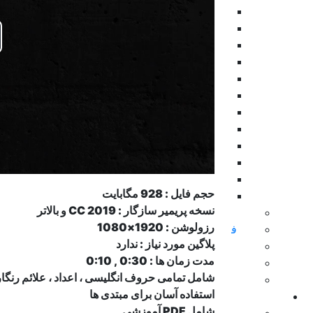
اینفوگرافی
بکگراند
موکاپ
نمایش های ویدیویی
تیزر پریمیر
موشن گرافیک
ابزار پریمیر
تایتل
طرح اینستاگرام
نمایش لوگو
المان پریمیر
حجم فایل : 928 مگابایت
ویژوالایزر موزیک
نسخه پریمیر سازگار :
CC 2019 و بالاتر
سینمافوردی
رزولوشن :
1920×1080
فاینال کات و اپل موشن
پلاگین مورد نیاز :
ندارد
داوینچی ریزالو
مدت زمان ها : 0:30 , 0:10
پاورپوینت
شامل تمامی حروف انگلیسی ، اعداد ، علائم رنگ
زیبراش
استفاده آسان برای مبتدی ها
پریست
شامل PDF آموزشی