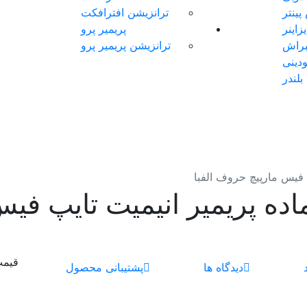
ینتر
ترانزیشن افترافکت
اینر
پریمیر پرو
براش
ترانزیشن پریمیر پرو
دینی
بلندر
پ فیس مارپیچ حروف الفبا
اده پریمیر انیمیت تایپ فی
قیم
دیدگاه ها
پشتیبانی محصول