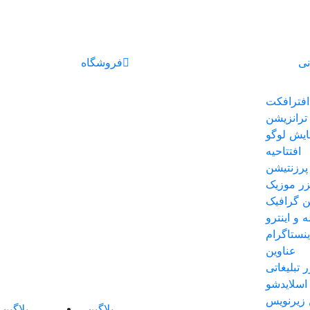
نی
فروشگاه
افترافکت
ترانزیشن
ایش لوگو
افتتاحیه
پرزنتیشن
یزر موزیک
 گرافیک
ه و اینترو
نستاگرام
عناوین
ر تبلیغاتی
اسلایدشو
 زیرنویس
پلاگین
پلاگین