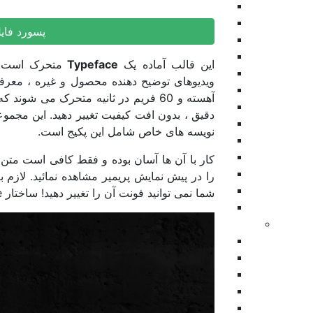
پرزنتیشن
ویژوالایزر موزیک
پسورد فای
موشن گرافیک
وله و اینترو
این قالب آماده یک
Typeface
متحرک است که
طرح اینستاگرام
ویدیوهای توضیح دهنده محصول و غیره ، معرف
عناوین
آهسته و 60 فریم در ثانیه متحرک می 
تیزر تبلیغاتی
اسلایدشو
نویسه های خاص شامل این پکیج است.
عناوین زیرنویس
برودکست
کار با آن ها آسان بوده و فقط کافی است متن م
اینفوگرافیک
را در پیش نمایش پریمیر مشاهده نمائید. لاز
نمایش های ویدیویی
شما نمی توانید فونت آن را تغییر دهید! ساختار TypeFace با فونت متفاوت می باشد.
المنت
پریمیر
بازگشت
ترانزیشن
اسلایدشو
پرزنتیشن
افتتاحیه