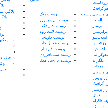
رودکست
پلا
نفوگرافیک
پلاگین سی
 ویدیویی
پریست
پریست رنگ
پلاگی
المنت
پریست پریمیر پرو
پریمیر
پریست افترافکت
فو
ترانزیشن
پریست لایت روم
ابز
اسلایدشو
پریست داوینچی
پلاگی
پرزنتیشن
پریست فاینال کات
افتتاحیه
پریست فتوشاپ
ینفوگرافی
پریست سینمافوردی
فایل لایه 
بکگراند
پریست daz studio
وکتو
موکاپ
مدل 
 ویدیویی
زر پریمیر
 گرافیک
زار پریمیر
تایتل
نستاگرام
ایش لوگو