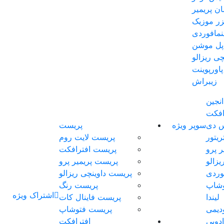
ان پریمیر
یزر موزیک
مافوردی
اپل موشن
چی ریزالو
پاورپوینت
زیبراش
انجین
افکت
س دی
سوپر ویژه
پریست
ریتور
پریست لایت روم
ر پرو
پریست افترافکت
یزالو
پریست پریمیر پرو
وردی
پریست داوینچی ریزالو
وشاپ
پریست رنگ
اشتراک ویژه
لیندا
پریست فاینال کات
دیمی
پریست فتوشاپ
ادوبی
افترافکت