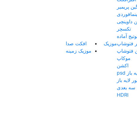
گین پریمیر
نمافوردی
ن داوینچی
تکسچر
تیج آماده
ار فتوشاپ
موزیک
افکت صدا
ن فتوشاپ
موزیک زمینه
موکاپ
اکشن
باز psd
ر لایه باز
سه بعدی
HDRI