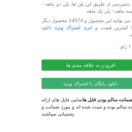
 دسترسی از طریق این پلن ها: پلن دو ماهه -
پریمیر
سه ماهه - پلن یک ماهه
انیمیت
تایپ
شما می توانید این محصول و 24574 محصول دیگر
فیس
ا کمترین قیمت و
خرید اشتراک ویژه
دانلود
مارپیچ
د.
حروف
الفبا
1
رای
ه آماده پریمیر انیمیت تایپ فیس مارپیچ حروف الفبا
عدد
ه آماده پریمیر انیمیت تایپ فیس مارپیچ حروف الفبا
افزودن به علاقه مندی ها
دانلود رایگان با اشتراک ویژه
مانت سالم بودن فایل ها
تمامی فایل های ارائه
 سالم بوده و تست شده اند و مورد ضمانت و
پشتیبانی میباشند