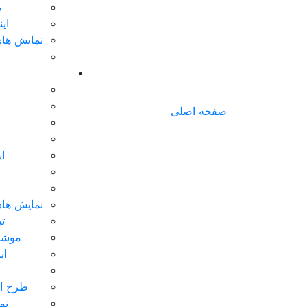
ب
ای
نمایش های
صفحه اصلی
ا
نمایش های
تی
موشن
اب
طرح ای
نم