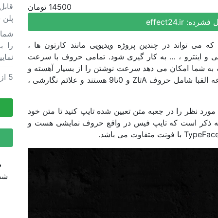
قابل
14500 تومان
پلن 
ل فشرده:
effect24.ir
 می تواند در چندین پروژه ویدیویی مانند کارتون ها ،
را ب
ی و اینترو ، … به کار گیری شود. تمامی حروف با سرعت
نمایی
شوند که به شما امکان می دهد سرعت نوشتن را از بسیار آهسته و
5
از
پروژ
دقیق ، بدون افت کیفیت تغییر دهید. این مجموعه الفبا شامل حروف AتاZ و 0تا9 هستند و علائم نگارشی ،
پروژ
ورد نظر را در جعبه متن تعیین شده تایپ کنید تا متن خود
م به ذکر است که تایپ فیس در واقع حروف نمایشی هست و
ض
شده