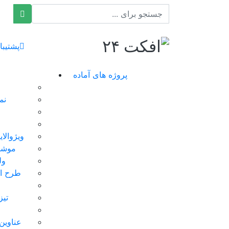
افکت ۲۴
پشتیبا
پروژه های آماده
نم
ویژوالا
موشن
ول
طرح ای
تیز
عناوین