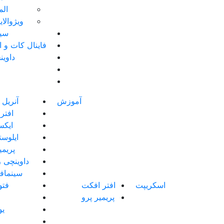
الم
ویژوالا
سین
فاینال کات و 
داوین
آموزش
آنریل 
افتر
ایک
ایلوست
پریمی
داوینچی ر
سینماف
اسکریپت
افتر افکت
فت
پریمیر پرو
یو