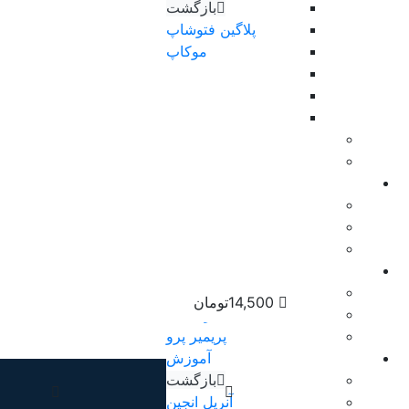
بازگشت
پلاگین فتوشاپ
موکاپ
اکشن
فایل لایه باز psd
وکتور لایه باز
مدل سه بعدی
HDRI
موزیک
بازگشت
افکت صدا
موزیک زمینه
اسکریپت
بازگشت
14,500
تومان
افتر افکت
پریمیر پرو
آموزش
بازگشت
آنریل انجین