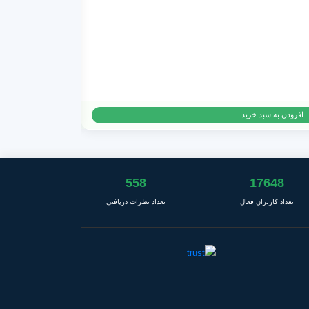
پروژه افترافکت تبل
14,500
تومان
افزودن به سبد خرید
558
17648
تعداد کاربران فعال
تعداد نظرات دریافتی