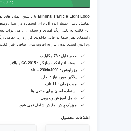
پسورد ف
Minimal Particle Light Logo
با داشتن المان های نو
نمایش دهد ، بسیار ایده آل برای استفاده در ابتدا ، وس
این قالب به دلیل رنگ آمیزی و سبک آن ، می تواند ب
راهنمای بهتر شما در فایل دانلودی قرار دارد. تمامی رن
ویرایش است. بدون نیاز به افزونه های اضافی افتر افکت 
حجم فایل : 73 مگابایت
نسخه افترافکت سازگار :
CC 2015 و بالاتر
رزولوشن :
4096×2304 – 4K
پلاگین مورد نیاز :
ندارد
مدت زمان : 11 ثانیه
استفاده آسان برای مبتدی ها
شامل آموزش ویدیویی
موزیک پیش نمایش شامل نمی شود
اطلاعات محصول