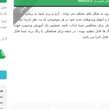
0
ایل فشرده:
effect24.ir
افترا
1
4
5
0
ت
و
م
ا
ن
لوگو
قابل د
مینیم
یک ما
ری به شکل های مختلف می تواند ، آرم و برند شما به زیبایی و سریع
رنگی
ط و انتهای ویدیوهای جدید خود در هر موضوعی که مد نظر دارید! ماهیت
با
سیار برای مخاطبین شما جذاب باشد. همچنین یک آموزش ویدیویی جهت
قیمت
ذرات
گ ها قابل تنظیم بوده ، در نتیجه برای هماهنگی با رنگ برند شما قابل
نوری
قابل اجرا می باشد.
5
از
1
پروژه
پارتیک
پروژه
عدد
ضم
تما
تس
میب