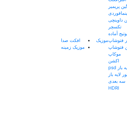
گین پریمیر
نمافوردی
ن داوینچی
تکسچر
تیج آماده
ار فتوشاپ
موزیک
افکت صدا
ن فتوشاپ
موزیک زمینه
موکاپ
اکشن
باز psd
ر لایه باز
سه بعدی
HDRI