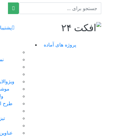
افکت ۲۴
پشتیبا
پروژه های آماده
نم
ویژوالا
موشن
ول
طرح ای
تیز
عناوین