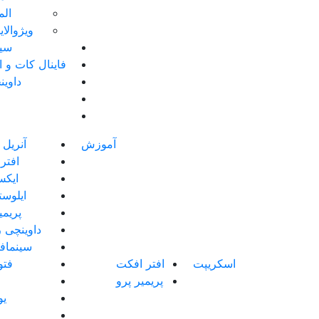
الم
ویژوالا
سین
فاینال کات و 
داوین
آموزش
آنریل 
افتر
ایک
ایلوست
پریمی
داوینچی ر
سینماف
اسکریپت
افتر افکت
فت
پریمیر پرو
یو