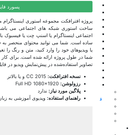
اینفوگرافی
پسورد فای
بکگراند
موکاپ
نمایش های ویدیویی
ساخت استوری شبکه های اجتماعی می باشد. 
تیزر پریمیر
اجتماعی اینستاگرام یا اسنپ چت یا فیسبوک با 
موشن گرافیک
ساده است. شما می توانید محتوای منحصر به فرد 
ابزار پریمیر
یا ویدیوهای خود را وارد کنید، متن و رنگ را تغ
تایتل
شما در طول پروژه ارائه شده است. برای کار با
طرح اینستاگرام
تصاویر استفاده‌شده در پیش‌نمایش ویدیو در فای
نمایش لوگو
نسخه افترافکت:
CC 2015 و یا بالاتر
المان پریمیر
رزولوشن:
Full HD 1080×1920
ویژوالایزر موزیک
پلاگین مورد نیاز:
ندارد
سینمافوردی
راهنمای استفاده:
ویدیوی آموزشی به زبان
فاینال کات و اپل موشن
داوینچی ریزالو
پاورپوینت
زیبراش
پریست