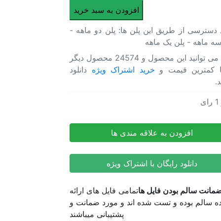
پروژه
افزودن به سبد خرید
افترافکت
 دسترسی از طریق این پلن ها: پلن دو ماهه -
مجموعه
سه ماهه - پلن یک ماهه
استوری
اینستاگرام
شما می توانید این محصول و 24574 محصول دیگر
مینیمال
ا کمترین قیمت و
خرید اشتراک ویژه
دانلود
Minimal
د.
Stories
عدد
1
رای
 افترافکت مجموعه استوری اینستاگرام مینیمال Minimal Stories
 افترافکت مجموعه استوری اینستاگرام مینیمال Minimal Stories
افزودن به علاقه مندی ها
دانلود رایگان با اشتراک ویژه
مانت سالم بودن فایل ها
تمامی فایل های ارائه
 سالم بوده و تست شده اند و مورد ضمانت و
پشتیبانی میباشند