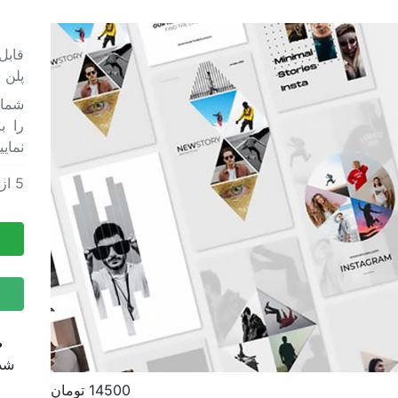
قابل
پلن 
را ب
نمایی
5
از
پروژه
پروژه
ض
شده
14500 تومان