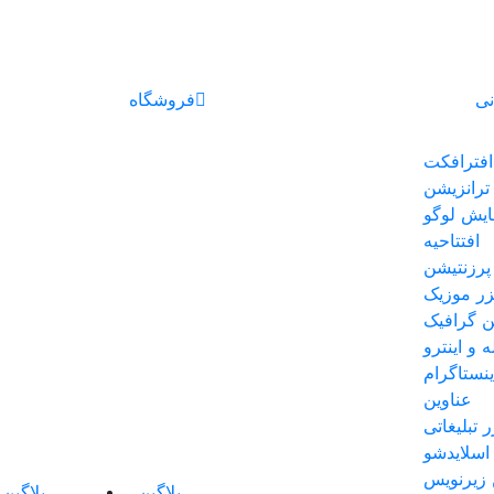
نی
فروشگاه
افترافکت
ترانزیشن
ایش لوگو
افتتاحیه
پرزنتیشن
یزر موزیک
 گرافیک
ه و اینترو
نستاگرام
عناوین
ر تبلیغاتی
اسلایدشو
 زیرنویس
پلاگین
پلاگین