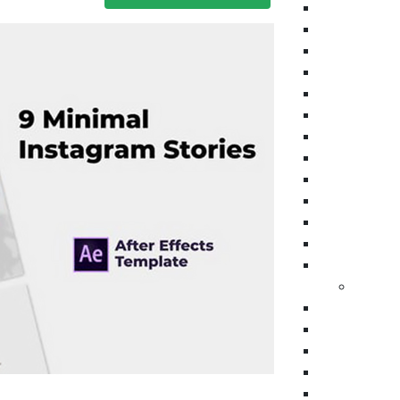
پرزنتیشن
ویژوالایزر موزیک
موشن گرافیک
وله و اینترو
طرح اینستاگرام
عناوین
تیزر تبلیغاتی
اسلایدشو
عناوین زیرنویس
برودکست
اینفوگرافیک
نمایش های ویدیویی
المنت
پریمیر
بازگشت
ترانزیشن
اسلایدشو
پرزنتیشن
افتتاحیه