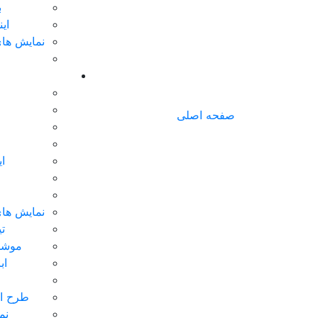
ب
ای
نمایش های
صفحه اصلی
ا
نمایش های
تی
موشن
اب
طرح ای
نم