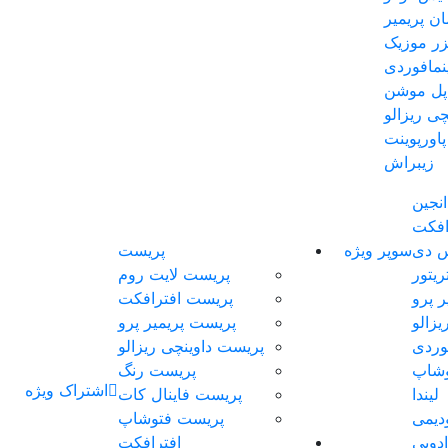
ان پریمیر
یزر موزیک
مافوردی
اپل موشن
چی ریزالو
پاورپوینت
زیبراش
انجین
افکت
س دی
سوپر ویژه
پریست
ریتور
پریست لایت روم
ر پرو
پریست افترافکت
یزالو
پریست پریمیر پرو
وردی
پریست داوینچی ریزالو
وشاپ
پریست رنگ
اشتراک ویژه
لیندا
پریست فاینال کات
دیمی
پریست فتوشاپ
ادوبی
افترافکت