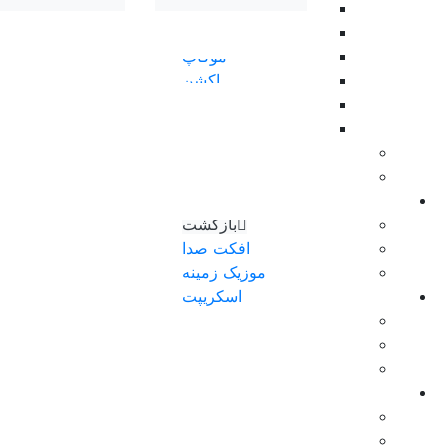
بازگشت
پلاگین فتوشاپ
موکاپ
اکشن
فایل لایه باز psd
وکتور لایه باز
مدل سه بعدی
HDRI
موزیک
بازگشت
افکت صدا
موزیک زمینه
اسکریپت
بازگشت
افتر افکت
پریمیر پرو
آموزش
بازگشت
آنریل انجین