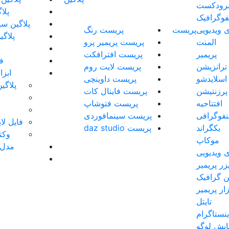
رودکست
پلا
نفوگرافیک
پلاگین سی
 ویدیویی
پریست
پریست رنگ
پلاگی
المنت
پریست پریمیر پرو
پریمیر
پریست افترافکت
فو
ترانزیشن
پریست لایت روم
ابز
اسلایدشو
پریست داوینچی
پلاگی
پرزنتیشن
پریست فاینال کات
افتتاحیه
پریست فتوشاپ
ینفوگرافی
پریست سینمافوردی
فایل لایه 
بکگراند
پریست daz studio
وکتو
موکاپ
مدل 
 ویدیویی
زر پریمیر
 گرافیک
زار پریمیر
تایتل
نستاگرام
ایش لوگو