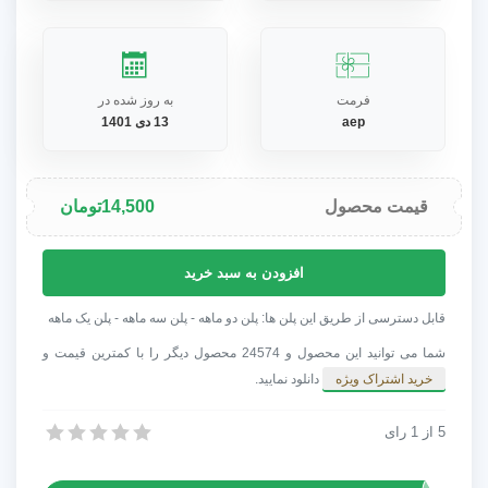
فرمت
به روز شده در
aep
13 دی 1401
قیمت محصول
14,500
تومان
پروژه
افزودن به سبد خرید
افترافکت
عناوین
قابل دسترسی از طریق این پلن ها: پلن دو ماهه - پلن سه ماهه - پلن یک ماهه
مینیمال
شما می توانید این محصول و 24574 محصول دیگر را با کمترین قیمت و
02
خرید اشتراک ویژه
دانلود نمایید.
عدد
5
از
1
رای
پروژه افترافکت عناوین مینیمال 02
پروژه افترافکت عناوین مینیمال 02