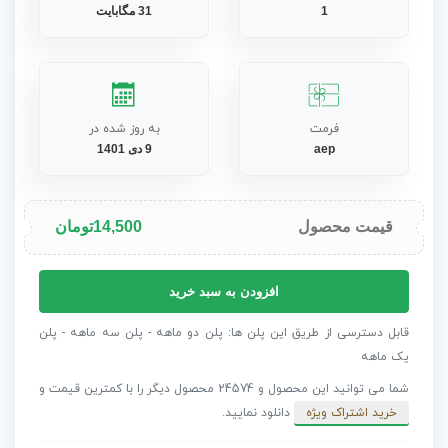
1
31 مگابایت
فرمت
به روز شده در
aep
9 دی 1401
قیمت محصول
14,500
تومان
پروژه
افزودن به سبد خرید
افترافکت
عناوین
قابل دسترسی از طریق این پلن ها: پلن دو ماهه - پلن سه ماهه - پلن
مینیمالیست
یک ماهه
متحرک
شما می توانید این محصول و 24574 محصول دیگر را با کمترین قیمت و
عدد
خرید اشتراک ویژه
دانلود نمایید.