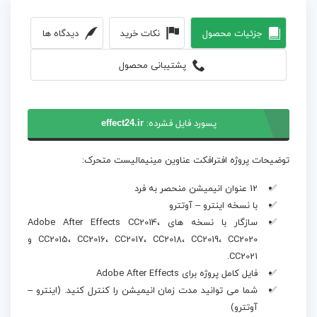
جزئیات محصول
نکات خرید
دیدگاه ها
پشتیبانی محصول
پسورد فایل فشرده:
effect24.ir
توضیحات پروژه افترافکت عناوین مینیمالیست متحرک:
12 عنوان انیمیشن منحصر به فرد
با نسخه اینترو – آوتترو
سازگار با نسخه های Adobe After Effects CC2014،
CC2015، CC2016، CC2017، CC2018، CC2019، CC2020 و
CC2021.
فایل کامل پروژه برای Adobe After Effects
شما می توانید مدت زمان انیمیشن را کنترل کنید. (اینترو –
آوتترو)