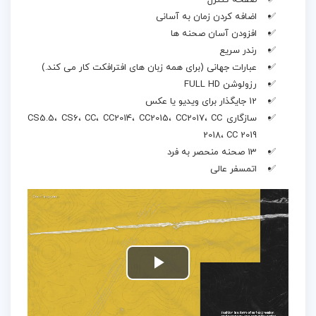
صفحه کنترل
اضافه کردن زمان به آسانی
افزودن آسان صحنه ها
رندر سریع
عبارات جهانی (برای همه زبان های افترافکت کار می کند.)
رزولوشن FULL HD
12 جایگذار برای ویدیو یا عکس
سازگاری CS5.5، CS6، CC، CC2014، CC2015، CC2017، CC
2018، CC 2019
13 صحنه منحصر به فرد
اتمسفر عالی
Play
Video