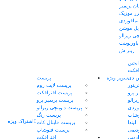
ان پریمیر
یزر موزیک
مافوردی
اپل موشن
چی ریزالو
پاورپوینت
زیبراش
انجین
افکت
س دی
سوپر ویژه
پریست
ریتور
پریست لایت روم
ر پرو
پریست افترافکت
یزالو
پریست پریمیر پرو
وردی
پریست داوینچی ریزالو
وشاپ
پریست رنگ
اشتراک ویژه
لیندا
پریست فاینال کات
دیمی
پریست فتوشاپ
ادوبی
افترافکت