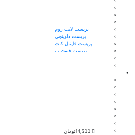
بازگشت
پریست رنگ
پریست پریمیر پرو
پریست افترافکت
پریست لایت روم
پریست داوینچی
پریست فاینال کات
پریست فتوشاپ
پریست سینمافوردی
پریست daz studio
پلاگین
بازگشت
پلاگین افترافکت
پلاگین پریمیر
پلاگین سینمافوردی
پلاگین داوینچی
تکسچر
فوتیج آماده
ابزار فتوشاپ
14,500
تومان