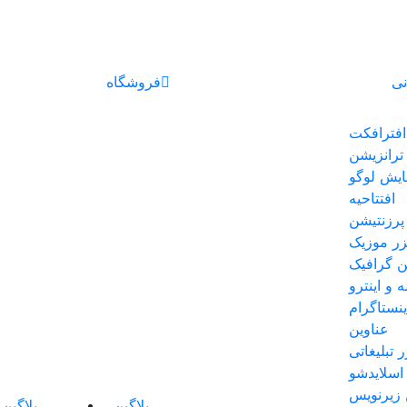
نی
فروشگاه
افترافکت
ترانزیشن
ایش لوگو
افتتاحیه
پرزنتیشن
یزر موزیک
 گرافیک
ه و اینترو
نستاگرام
عناوین
ر تبلیغاتی
اسلایدشو
 زیرنویس
پلاگین
پلاگین