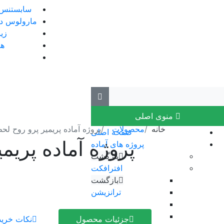
سابستنس پ
مارولوس دیز
زی
هو
منوی اصلی
خانه
محصولات
پروژه آماده پریمیر پرو روح لح
صفحه اصلی
پروژه آماده پریم
پروژه های آماده
بازگشت
افترافکت
بازگشت
ترانزیشن
نمایش لوگو
افتتاحیه
جزئیات محصول
نکات خرید