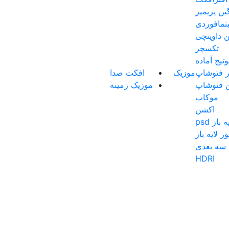
گین پریمیر
نمافوردی
ن داوینچی
تکسچر
تیج آماده
ار فتوشاپ
موزیک
افکت صدا
ن فتوشاپ
موزیک زمینه
موکاپ
اکشن
باز psd
ر لایه باز
سه بعدی
HDRI