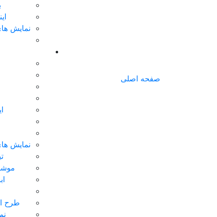
ب
ای
نمایش های
صفحه اصلی
ا
نمایش های
تی
موشن
اب
طرح ای
نم