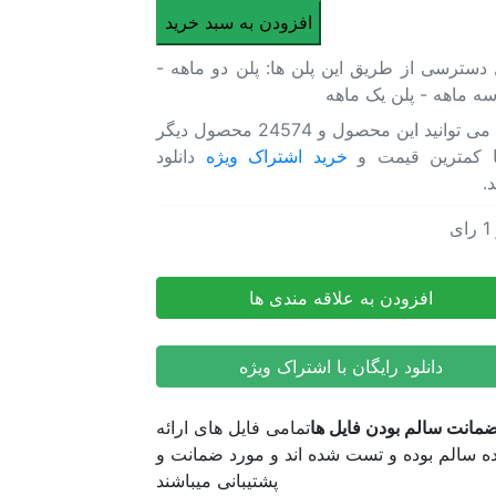
پروژه
افزودن به سبد خرید
آماده
 دسترسی از طریق این پلن ها: پلن دو ماهه -
پریمیر
سه ماهه - پلن یک ماهه
پرو
روح
شما می توانید این محصول و 24574 محصول دیگر
لحظه
ا کمترین قیمت و
خرید اشتراک ویژه
دانلود
-
د.
پیش
نمایش
1
رای
ه آماده پریمیر پرو روح لحظه – پیش نمایش رویداد های تاریخ جهانی
رویداد
ه آماده پریمیر پرو روح لحظه – پیش نمایش رویداد های تاریخ جهانی
های
افزودن به علاقه مندی ها
تاریخ
جهانی
عدد
دانلود رایگان با اشتراک ویژه
مانت سالم بودن فایل ها
تمامی فایل های ارائه
 سالم بوده و تست شده اند و مورد ضمانت و
پشتیبانی میباشند