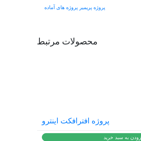
پروژه پریمیر
پروژه های آماده
محصولات مرتبط
پروژه افترافکت اینترو
14,500
تومان
زودن به سبد خرید