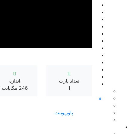
اینفوگرافی
بکگراند
موکاپ
نمایش های ویدیویی
تیزر پریمیر
موشن گرافیک
ابزار پریمیر
تایتل
طرح اینستاگرام
نمایش لوگو
المان پریمیر
تعداد پارت
اندازه
ویژوالایزر موزیک
1
246 مگابایت
سینمافوردی
فاینال کات و اپل موشن
داوینچی ریزالو
پاورپوینت
زیبراش
پریست