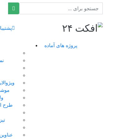
افکت ۲۴
پشتیبا
پروژه های آماده
نم
ویژوالا
موشن
ول
طرح ای
تیز
عناوین