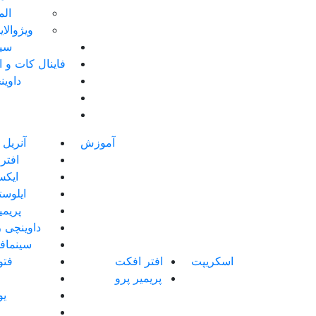
الم
ویژوالا
سین
فاینال کات و 
داوین
آموزش
آنریل 
افتر
ایک
ایلوست
پریمی
داوینچی ر
سینماف
اسکریپت
افتر افکت
فت
پریمیر پرو
یو