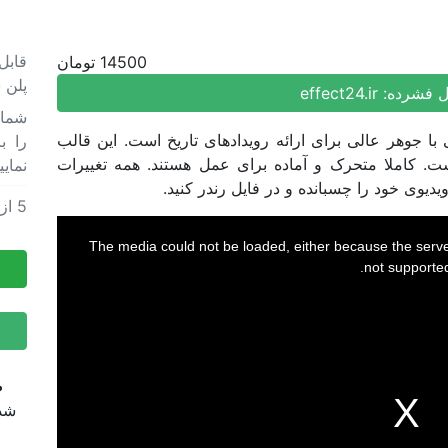
قابل
14500 تومان
پلن 
ل فشرده:
effect24.ir
 با جوهر عالی برای ارائه رویدادهای تاریخ است. این قالب
را ب
MO دارد که هر کدام 7 ثانیه است. کاملا متحرک و آماده برای عمل هستند. همه تغییرات
نمایی
دیوی خود را چسبانده و در فایل رندر کنید.
5
از
پروژ
پروژ
The media could not be loaded, either because the server
not supported
ض
شده