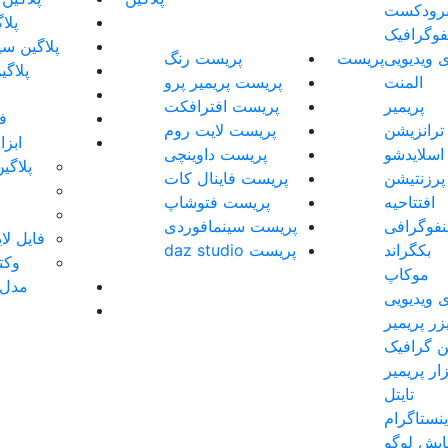
رودکست
پلا
نفوگرافیک
پلاگین سی
 ویدیویی
پریست
پریست رنگ
پلاگی
المنت
پریست پریمیر پرو
پریمیر
پریست افترافکت
فو
ترانزیشن
پریست لایت روم
ابز
اسلایدشو
پریست داوینچی
پلاگی
پرزنتیشن
پریست فاینال کات
افتتاحیه
پریست فتوشاپ
ینفوگرافی
پریست سینمافوردی
فایل لایه 
بکگراند
پریست daz studio
وکتو
موکاپ
مدل 
 ویدیویی
زر پریمیر
 گرافیک
زار پریمیر
تایتل
نستاگرام
ایش لوگو