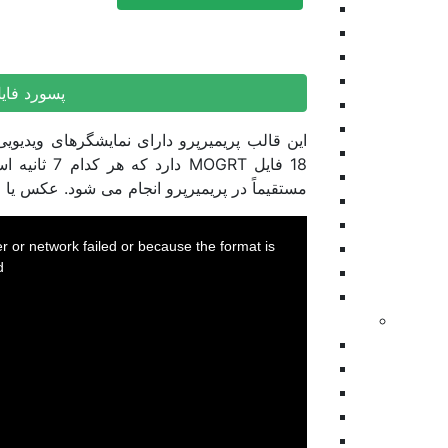
پرزنتیشن
ویژوالایزر موزیک
موشن گرافیک
وله و اینترو
پسورد فای
طرح اینستاگرام
عناوین
این قالب پریمیرپرو دارای نمایشگرهای ویدیویی
تیزر تبلیغاتی
18 فایل GRT
اسلایدشو
مستقیماً در پریمیرپرو انجام می شود. عکس یا وی
عناوین زیرنویس
برودکست
This
is
a
اینفوگرافیک
 or network failed or because the format is
modal
window.
.
نمایش های ویدیویی
المنت
پریمیر
بازگشت
ترانزیشن
اسلایدشو
پرزنتیشن
افتتاحیه