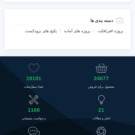
دسته بندی ها
پروژه افترافکت
پروژه های آماده
پکیج های برودکست
19191
24677
محصول برای فروش
تعداد سفارشات
1168
21
اخبار و مقالات
درخواست پشتیبانی