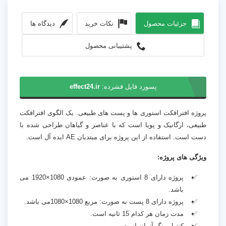
جزئیات محصول
نکات خرید
دیدگاه ها
پشتیبانی محصول
پسورد فایل فشرده:
effect24.ir
پروژه افترافکت استوری ها و پست های طبیعی. یک الگوی افترافکت
طبیعی، ارگانیک و پویا است که با عناصر و گیاهان طراحی شده با
دست است. استفاده از این پروژه برای مبتدیان AE ایده آل است.
ویژگی های پروژه:
پروژه دارای 8 استوری به صورت: عمودی 1080×1920 می
باشد.
پروژه دارای 8 پست به صورت: مربع 1080×1080می باشد.
مدت زمان هر کدام 15 ثانیه است.
کنترل رنگ آسان است.