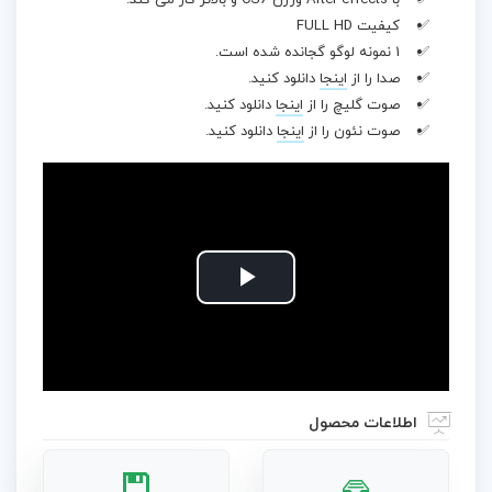
با After effects ورژن CS6 و بالاتر کار می کند.
کیفیت FULL HD
1 نمونه لوگو گجانده شده است.
صدا را از
اینجا
دانلود کنید.
صوت گلیچ را از
اینجا
دانلود کنید.
صوت نئون را از
اینجا
دانلود کنید.
Play
Video
اطلاعات محصول