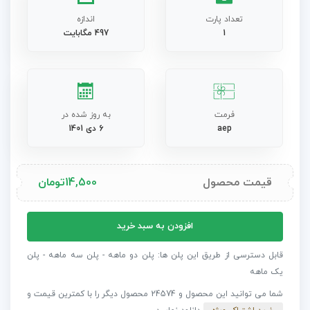
تعداد پارت
اندازه
1
497 مگابایت
فرمت
به روز شده در
aep
6 دی 1401
قیمت محصول
14,500
تومان
پروژه
افزودن به سبد خرید
افترافکت
لوگوی
قابل دسترسی از طریق این پلن ها: پلن دو ماهه - پلن سه ماهه - پلن
دکمه
یک ماهه
های
شما می توانید این محصول و 24574 محصول دیگر را با کمترین قیمت و
نئون