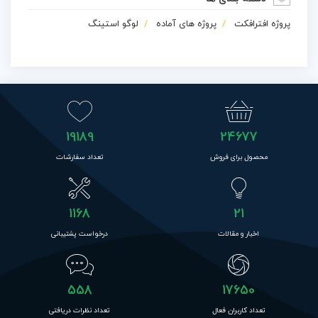
پروژه افترافکت
پروژه های آماده
لوگو استینگ
19189
24677
محصول برای فروش
تعداد سفارشات
1168
21
اخبار و مقالات
درخواست پشتیبانی
558
17650
تعداد کاربران فعال
تعداد نظرات دریافتی