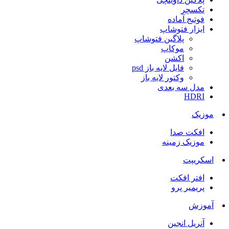
تکسچر
فوتیج آماده
ابزار فتوشاپ
پلاگین فتوشاپ
موکاپ
اکشن
فایل لایه باز psd
وکتور لایه باز
مدل سه بعدی
HDRI
موزیک
افکت صدا
موزیک زمینه
اسکریپت
افتر افکت
پریمیر پرو
آموزش
آنریل انجین