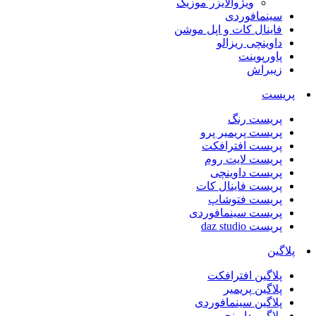
ویژوالایزر موزیک
سینمافوردی
فاینال کات و اپل موشن
داوینچی ریزالو
پاورپوینت
زیبراش
پریست
پریست رنگ
پریست پریمیر پرو
پریست افترافکت
پریست لایت روم
پریست داوینچی
پریست فاینال کات
پریست فتوشاپ
پریست سینمافوردی
پریست daz studio
پلاگین
پلاگین افترافکت
پلاگین پریمیر
پلاگین سینمافوردی
پلاگین داوینچی