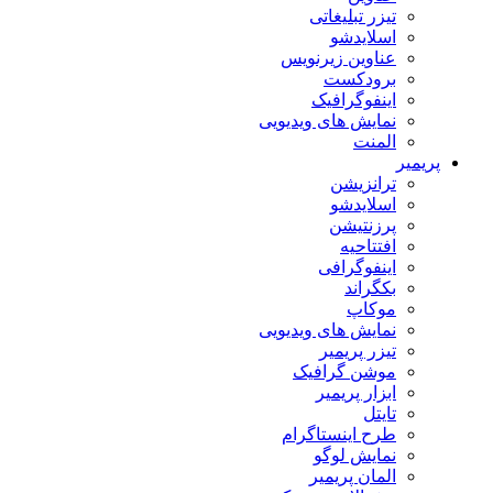
تیزر تبلیغاتی
اسلایدشو
عناوین زیرنویس
برودکست
اینفوگرافیک
نمایش های ویدیویی
المنت
پریمیر
ترانزیشن
اسلایدشو
پرزنتیشن
افتتاحیه
اینفوگرافی
بکگراند
موکاپ
نمایش های ویدیویی
تیزر پریمیر
موشن گرافیک
ابزار پریمیر
تایتل
طرح اینستاگرام
نمایش لوگو
المان پریمیر