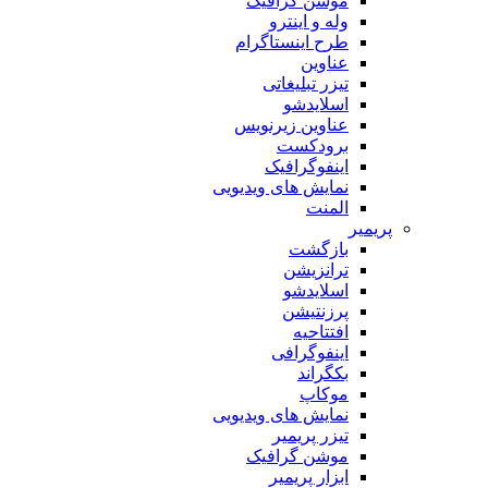
موشن گرافیک
وله و اینترو
طرح اینستاگرام
عناوین
تیزر تبلیغاتی
اسلایدشو
عناوین زیرنویس
برودکست
اینفوگرافیک
نمایش های ویدیویی
المنت
پریمیر
بازگشت
ترانزیشن
اسلایدشو
پرزنتیشن
افتتاحیه
اینفوگرافی
بکگراند
موکاپ
نمایش های ویدیویی
تیزر پریمیر
موشن گرافیک
ابزار پریمیر