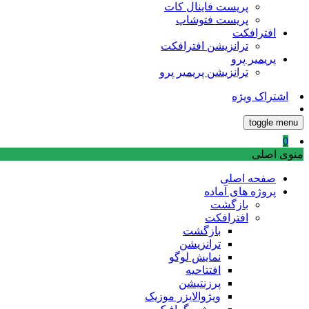
پریست فاینال کات
پریست فتوشاپ
افترافکت
ترانزیشن افترافکت
پریمیر پرو
ترانزیشن پریمیر پرو
اشتراک ویژه
toggle menu
0
منوی اصلی
صفحه اصلی
پروژه های آماده
بازگشت
افترافکت
بازگشت
ترانزیشن
نمایش لوگو
افتتاحیه
پرزنتیشن
ویژوالایزر موزیک