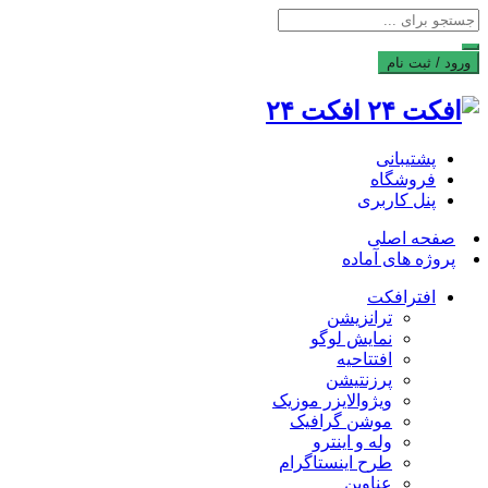
ورود / ثبت نام
افکت ۲۴
پشتیبانی
فروشگاه
پنل کاربری
صفحه اصلی
پروژه های آماده
افترافکت
ترانزیشن
نمایش لوگو
افتتاحیه
پرزنتیشن
ویژوالایزر موزیک
موشن گرافیک
وله و اینترو
طرح اینستاگرام
عناوین