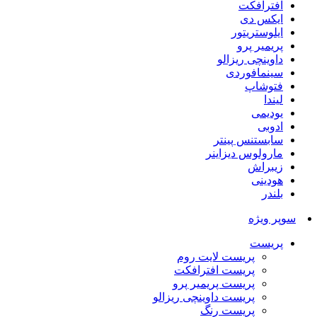
افترافکت
ایکس دی
ایلوستریتور
پریمیر پرو
داوینچی ریزالو
سینمافوردی
فتوشاپ
لیندا
یودیمی
ادوبی
سابستنس پینتر
مارولوس دیزاینر
زیبراش
هودینی
بلندر
سوپر ویژه
پریست
پریست لایت روم
پریست افترافکت
پریست پریمیر پرو
پریست داوینچی ریزالو
پریست رنگ