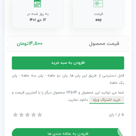
فرمت
به روز شده در
aep
12 دی 1401
قیمت محصول
14,500
تومان
پروژه
افزودن به سبد خرید
افترافکت
سال
قابل دسترسی از طریق این پلن ها: پلن دو ماهه - پلن سه ماهه - پلن
نو
یک ماهه
به
شما می توانید این محصول و 24574 محصول دیگر را با کمترین قیمت و
زودی
خرید اشتراک ویژه
دانلود نمایید.
عدد
5
از
1
رای
پروژه افترافکت سال نو به زودی
پروژه افترافکت سال نو به زودی
افزودن به علاقه مندی ها