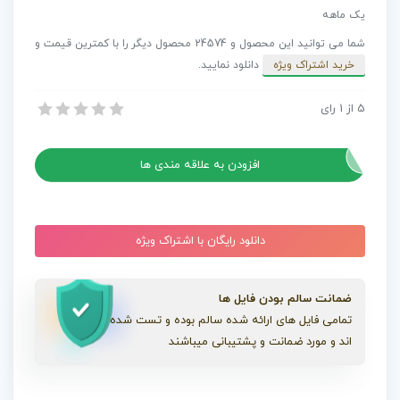
اخبار
یک ماهه
-
شما می توانید این محصول و 24574 محصول دیگر را با کمترین قیمت و
عناوین
خرید اشتراک ویژه
دانلود نمایید.
متحرک
و
5
از
1
رای
پروژه افترافکت عناوین اخبار – عناوین متحرک و Lower Third برای پخش اخبار
Lower
پروژه افترافکت عناوین اخبار – عناوین متحرک و Lower Third برای پخش اخبار
Third
برای
افزودن به علاقه مندی ها
پخش
اخبار
عدد
دانلود رایگان با اشتراک ویژه
ضمانت سالم بودن فایل ها
تمامی فایل های ارائه شده سالم بوده و تست شده
اند و مورد ضمانت و پشتیبانی میباشند