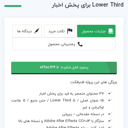
Lower Third برای پخش اخبار
جزئیات محصول
نکات خرید
دیدگاه ها
پشتیبانی محصول
پسورد فایل فشرده:
effect24.ir
ویژگی های این پروژه افترافکت:
37 محتوای منحصر به فرد برای پخش اخبار
15 عنوان اصلی / 5 Lower Third / متن منبع / 5 علامت
لوکیشن و غیر
در نسخه مقدماتی – بیرونی
سازگار با Adobe After Effects CC2014 و نسخه های بالا