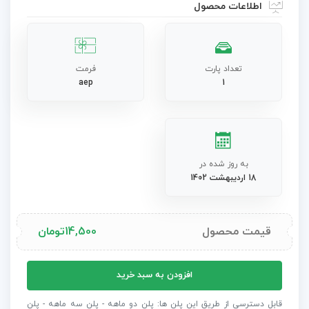
اطلاعات محصول
تعداد پارت
فرمت
aep
1
به روز شده در
18 اردیبهشت 1402
قیمت محصول
14,500
تومان
پروژه
افزودن به سبد خرید
افترافکت
عناوین
قابل دسترسی از طریق این پلن ها: پلن دو ماهه - پلن سه ماهه - پلن