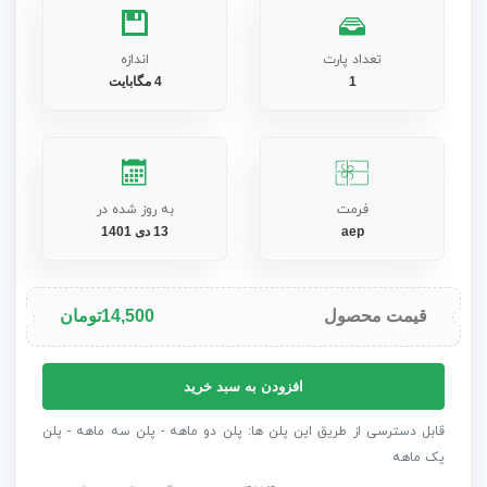
تعداد پارت
اندازه
1
4 مگابایت
فرمت
به روز شده در
aep
13 دی 1401
قیمت محصول
14,500
تومان
پروژه
افزودن به سبد خرید
افترافکت
نظافت
قابل دسترسی از طریق این پلن ها: پلن دو ماهه - پلن سه ماهه - پلن
دفتر
یک ماهه
-