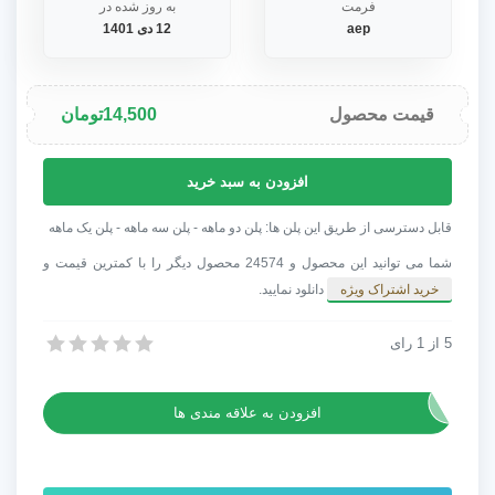
فرمت
به روز شده در
aep
12 دی 1401
قیمت محصول
14,500
تومان
پروژه
افزودن به سبد خرید
افترافکت
اوپنر
قابل دسترسی از طریق این پلن ها: پلن دو ماهه - پلن سه ماهه - پلن یک ماهه
مستند
شما می توانید این محصول و 24574 محصول دیگر را با کمترین قیمت و
حماسه
خرید اشتراک ویژه
دانلود نمایید.
قدیمی
عدد
5
از
1
رای
پروژه افترافکت اوپنر مستند حماسه قدیمی
پروژه افترافکت اوپنر مستند حماسه قدیمی
افزودن به علاقه مندی ها