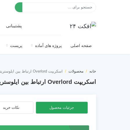
افکت ۲۴
پشتیبانی
صفحه اصلی
پروژه های آماده
پریست
خانه
محصولات
اسکریپت Overlord ارتباط بین ایلوستریتور و افترافکت به همراه کرک
اسکریپت Overlord ارتباط بین ایلوستریتور و افترافکت به همراه کرک
جزئیات محصول
نکات خرید