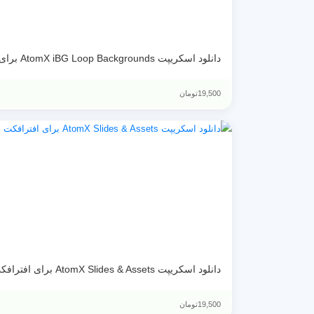
دانلود اسکریپت AtomX iBG Loop Backgrounds برای پریمیر پرو بصورت کرک شده
19,500
تومان
دانلود اسکریپت AtomX Slides & Assets برای افترافکت بصورت کرک شده
19,500
تومان