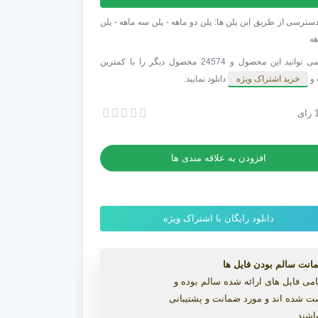
Ove
ط
سترسی از طریق این پلن ها: پلن دو ماهه - پلن سه ماهه - پلن
هه
تریتور
شما می توانید این محصول و 24574 محصول دیگر را با کمترین
 و
خرید اشتراک ویژه
دانلود نمایید.
فکت
ستریتور و افترافکت به همراه کرک
رای
ستریتور و افترافکت به همراه کرک
افزودن به علاقه مندی ها
دانلود رایگان با اشتراک ویژه
انت سالم بودن فایل ها
می فایل های ارائه شده سالم بوده و
ت شده اند و مورد ضمانت و پشتیبانی
اشند