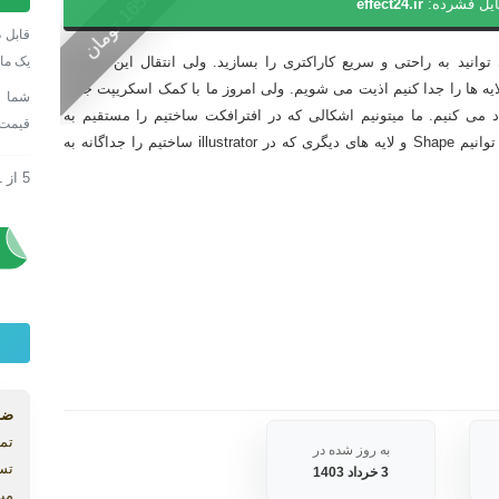
0
ایل فشرده:
effect24.ir
rlord
1
6
5
0
ت
و
م
ا
ن
ارتبا
قابل د
بین
یک ما
 که می دانید با کمک نرم افزار illustrator می توانید به راحتی و سریع کاراکتری را بسازید. ولی انتقال این مدل از
ایلوس
واهیم لایه ها را جدا کنیم اذیت می شویم. ولی امروز ما با کمک اسکریپت جدید
و
، ارتباط کاملی بین افترافکت و illustrator ایجاد می کنیم. ما میتونیم اشکالی که در افترافکت ساختیم را مستقیم به
قیمت
افترا
illustrator بفرستیم و در آنجا ویرایش کنیم. همچنین می توانیم Shape و لایه های دیگری که در illustrator ساختیم را جداگانه به
به
5
از
1
اسکریپت Overlord ارتباط بین ایلو
همراه
اسکریپت Overlord ارتباط بین ایلو
کرک
عدد
ضم
تما
به روز شده در
تس
3 خرداد 1403
میب