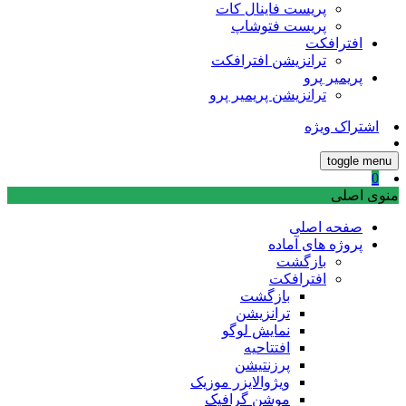
پریست فاینال کات
پریست فتوشاپ
افترافکت
ترانزیشن افترافکت
پریمیر پرو
ترانزیشن پریمیر پرو
اشتراک ویژه
toggle menu
0
منوی اصلی
صفحه اصلی
پروژه های آماده
بازگشت
افترافکت
بازگشت
ترانزیشن
نمایش لوگو
افتتاحیه
پرزنتیشن
ویژوالایزر موزیک
موشن گرافیک