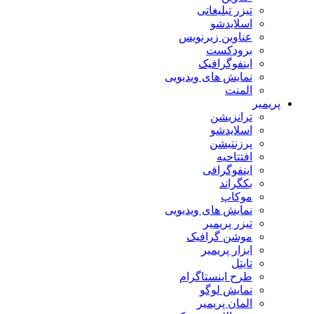
تیزر تبلیغاتی
اسلایدشو
عناوین زیرنویس
برودکست
اینفوگرافیک
نمایش های ویدیویی
المنت
پریمیر
ترانزیشن
اسلایدشو
پرزنتیشن
افتتاحیه
اینفوگرافی
بکگراند
موکاپ
نمایش های ویدیویی
تیزر پریمیر
موشن گرافیک
ابزار پریمیر
تایتل
طرح اینستاگرام
نمایش لوگو
المان پریمیر