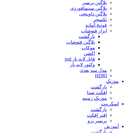
پلاگین پریمیر
پلاگین سینمافوردی
پلاگین داوینچی
تکسچر
فوتیج آماده
ابزار فتوشاپ
بازگشت
پلاگین فتوشاپ
موکاپ
اکشن
فایل لایه باز psd
وکتور لایه باز
مدل سه بعدی
HDRI
موزیک
بازگشت
افکت صدا
موزیک زمینه
اسکریپت
بازگشت
افتر افکت
پریمیر پرو
آموزش
بازگشت