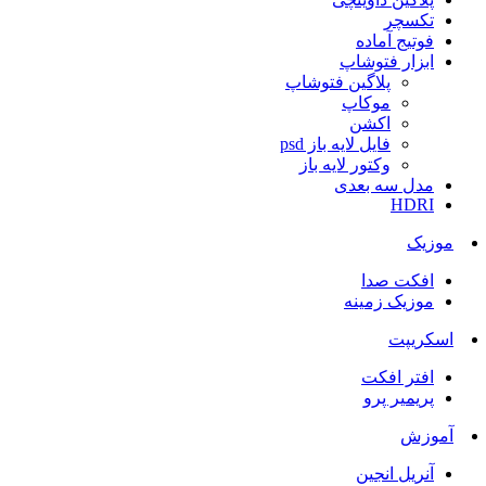
تکسچر
فوتیج آماده
ابزار فتوشاپ
پلاگین فتوشاپ
موکاپ
اکشن
فایل لایه باز psd
وکتور لایه باز
مدل سه بعدی
HDRI
موزیک
افکت صدا
موزیک زمینه
اسکریپت
افتر افکت
پریمیر پرو
آموزش
آنریل انجین