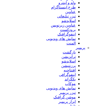
وله و اینترو
طرح اینستاگرام
عناوین
تیزر تبلیغاتی
اسلایدشو
عناوین زیرنویس
برودکست
اینفوگرافیک
نمایش های ویدیویی
المنت
پریمیر
بازگشت
ترانزیشن
اسلایدشو
پرزنتیشن
افتتاحیه
اینفوگرافی
بکگراند
موکاپ
نمایش های ویدیویی
تیزر پریمیر
موشن گرافیک
ابزار پریمیر