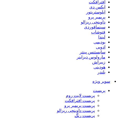
افترافکت
ایکس دی
ایلوستریتور
پریمیر پرو
داوینچی ریزالو
سینمافوردی
فتوشاپ
لیندا
یودیمی
ادوبی
سابستنس پینتر
مارولوس دیزاینر
زیبراش
هودینی
بلندر
سوپر ویژه
پریست
پریست لایت روم
پریست افترافکت
پریست پریمیر پرو
پریست داوینچی ریزالو
پریست رنگ