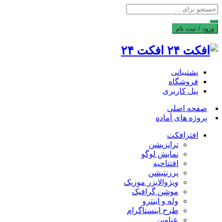
ورود / ثبت نام
افکت ۲۴
پشتیبانی
فروشگاه
پنل کاربری
صفحه اصلی
پروژه های آماده
افترافکت
ترانزیشن
نمایش لوگو
افتتاحیه
پرزنتیشن
ویژوالایزر موزیک
موشن گرافیک
وله و اینترو
طرح اینستاگرام
عناوین