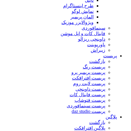
تایتل
طرح اینستاگرام
نمایش لوگو
المان پریمیر
ویژوالایزر موزیک
سینمافوردی
فاینال کات و اپل موشن
داوینچی ریزالو
پاورپوینت
زیبراش
پریست
بازگشت
پریست رنگ
پریست پریمیر پرو
پریست افترافکت
پریست لایت روم
پریست داوینچی
پریست فاینال کات
پریست فتوشاپ
پریست سینمافوردی
پریست daz studio
پلاگین
بازگشت
پلاگین افترافکت