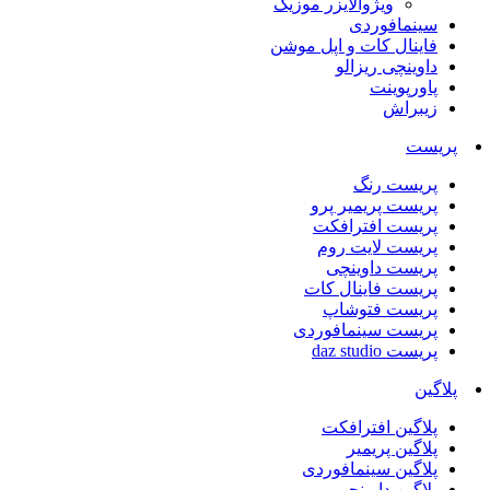
ویژوالایزر موزیک
سینمافوردی
فاینال کات و اپل موشن
داوینچی ریزالو
پاورپوینت
زیبراش
پریست
پریست رنگ
پریست پریمیر پرو
پریست افترافکت
پریست لایت روم
پریست داوینچی
پریست فاینال کات
پریست فتوشاپ
پریست سینمافوردی
پریست daz studio
پلاگین
پلاگین افترافکت
پلاگین پریمیر
پلاگین سینمافوردی
پلاگین داوینچی