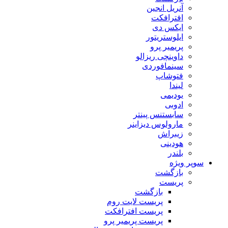
آنریل انجین
افترافکت
ایکس دی
ایلوستریتور
پریمیر پرو
داوینچی ریزالو
سینمافوردی
فتوشاپ
لیندا
یودیمی
ادوبی
سابستنس پینتر
مارولوس دیزاینر
زیبراش
هودینی
بلندر
سوپر ویژه
بازگشت
پریست
بازگشت
پریست لایت روم
پریست افترافکت
پریست پریمیر پرو