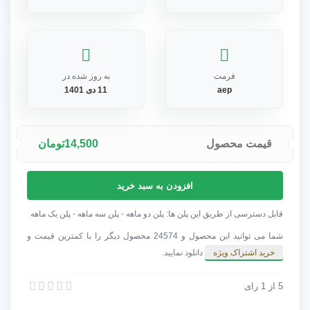
فرمت
به روز شده در
aep
11 دی 1401
قیمت محصول
14,500
تومان
پروژه
افزودن به سبد خرید
افترافکت
اسلایدشو
قابل دسترسی از طریق این پلن ها: پلن دو ماهه - پلن سه ماهه - پلن یک ماهه
عکس
شما می توانید این محصول و 24574 محصول دیگر را با کمترین قیمت و
موزاییکی
خرید اشتراک ویژه
دانلود نمایید.
عدد
5
از
1
رای
پروژه افترافکت اسلایدشو عکس موزاییکی
پروژه افترافکت اسلایدشو عکس موزاییکی