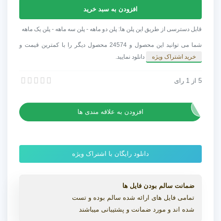
مدل
افزودن به سبد خرید
سه
بعدی
قابل دسترسی از طریق این پلن ها: پلن دو ماهه - پلن سه ماهه - پلن یک ماهه
کمد
شما می توانید این محصول و 24574 محصول دیگر را با کمترین قیمت و
لباس
خرید اشتراک ویژه
دانلود نمایید.
Poliform
Bangkok
5
از
1
رای
مدل سه بعدی کمد لباس Poliform Bangkok 4 Door Slide
4
مدل سه بعدی کمد لباس Poliform Bangkok 4 Door Slide
Door
Slide
افزودن به علاقه مندی ها
عدد
دانلود رایگان با اشتراک ویژه
ضمانت سالم بودن فایل ها
تمامی فایل های ارائه شده سالم بوده و تست
شده اند و مورد ضمانت و پشتیبانی میباشند