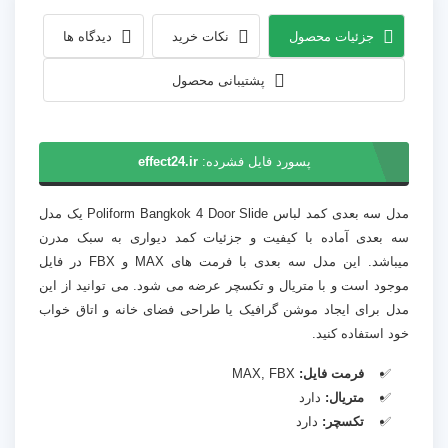
جزئیات محصول
نکات خرید
دیدگاه ها
پشتیبانی محصول
پسورد فایل فشرده:
effect24.ir
مدل سه بعدی کمد لباس Poliform Bangkok 4 Door Slide یک مدل
سه بعدی آماده با کیفیت و جزئیات کمد دیواری به سبک مدرن
میباشد. این مدل سه بعدی با فرمت های MAX و FBX در فایل
موجود است و با متریال و تکسچر عرضه می شود. می توانید از این
مدل برای ایجاد موشن گرافیک یا طراحی فضای خانه و اتاق خواب
خود استفاده کنید.
فرمت فایل:
MAX, FBX
متریال:
دارد
تکسچر:
دارد