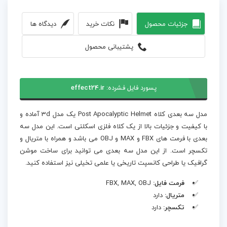
جزئیات محصول
نکات خرید
دیدگاه ها
پشتیبانی محصول
پسورد فایل فشرده:
effect24.ir
مدل سه بعدی کلاه Post Apocalyptic Helmet یک مدل 3d آماده و
با کیفیت و جزئیات بالا از یک کلاه فلزی اسکلتی است. این مدل سه
بعدی با فرمت های FBX و MAX و OBJ می باشد و همراه با متریال و
تکسچر است. از این مدل سه بعدی می توانید برای ساخت موشن
گرافیک یا طراحی کانسپت تاریخی یا علمی تخیلی نیز استفاده کنید.
فرمت فایل:
FBX, MAX, OBJ
متریال:
دارد
تکسچر:
دارد