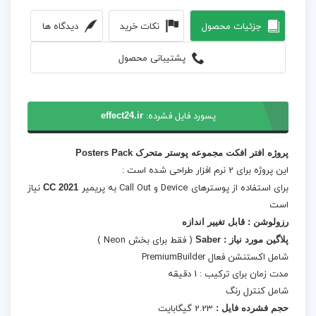
جزئیات محصول
نکات خرید
دیدگاه ها
پشتیبانی محصول
پسورد فایل فشرده:
effect24.ir
پروژه افتر افکت مجموعه پوستر متحرک Posters Pack
این پروژه برای 2 نرم افزار طراحی شده است :
برای استفاده از پوسترهای Device و Call Out به پریمیر
CC 2021
نیاز
است
رزولوشن : قابل تغییر اندازه
پلاگین مورد نیاز : Saber
( فقط برای بخش Neon )
شامل اکستنشن فعال PremiumBuilder
مدت زمان برای ترکیب : 1 دقیقه
شامل کنترل رنگ
حجم فشرده فایل :
2.23 گیگابایت