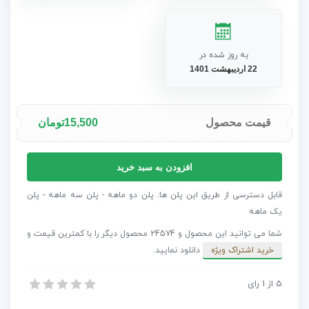
به روز شده در
22 اردیبهشت 1401
قیمت محصول
15,500
تومان
پروژه
افزودن به سبد خرید
افتر
افکت
قابل دسترسی از طریق این پلن ها: پلن دو ماهه - پلن سه ماهه - پلن
240
یک ماهه
پوستر
شما می توانید این محصول و 24574 محصول دیگر را با کمترین قیمت و
متحرک
خرید اشتراک ویژه
دانلود نمایید.
کاربردی
Posters
5
از
1
رای
پروژه افتر افکت 240 پوستر متحرک کاربردی Posters Pack
Pack
پروژه افتر افکت 240 پوستر متحرک کاربردی Posters Pack
عدد