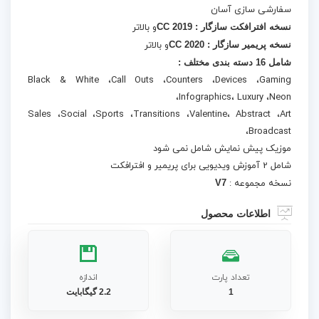
سفارشی سازی آسان
نسخه افترافکت سازگار : CC 2019
و بالاتر
نسخه پریمیر سازگار : CC 2020
و بالاتر
شامل 16 دسته بندی مختلف :
Black & White ،Call Outs ،Counters ،Devices ،Gaming
،Infographics، Luxury ،Neon
Sales ،Social ،Sports ،Transitions ،Valentine، Abstract ،Art
،Broadcast
موزیک پیش نمایش شامل نمی شود
شامل 2 آموزش ویدیویی برای پریمیر و افترافکت
نسخه مجموعه :
V7
اطلاعات محصول
تعداد پارت
اندازه
1
2.2 گیگابایت