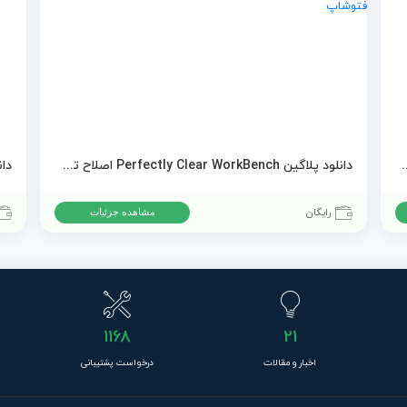
ه برای ساخت جلوه های بصری
دانلود پلاگین Perfectly Clear WorkBench اصلاح تصاویر در فتوشاپ
دانلود 
رایگان
مشاهده جزئیات
1168
21
اخبار و مقالات
درخواست پشتیبانی