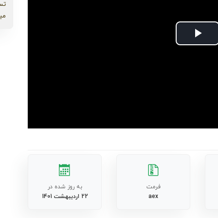
تس
می
Play
Video
فرمت
به روز شده در
aex
22 اردیبهشت 1401