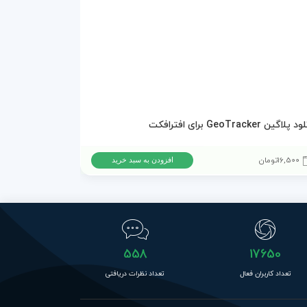
پلاگین GeoTracker برای افترافکت
16,500
تومان
15,000
تومان
افزودن به سبد خرید
558
17650
تعداد کاربران فعال
تعداد نظرات دریافتی