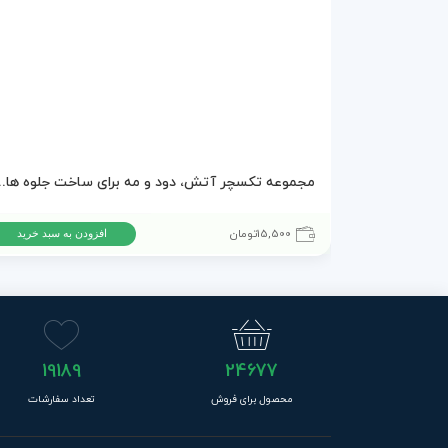
مجموعه تکسچر آتش، دود و م
15,500
تومان
افزودن به سبد خرید
19189
24677
محصول برای فروش
تعداد سفارشات