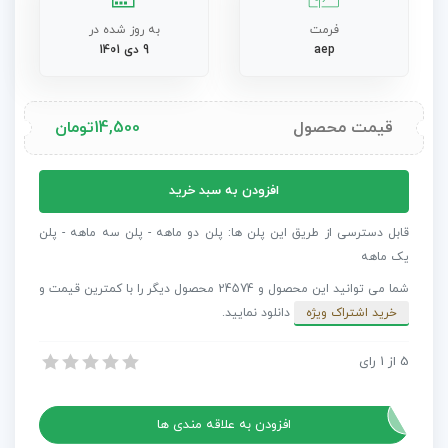
فرمت
به روز شده در
aep
9 دی 1401
قیمت محصول
14,500
تومان
پروژه
افزودن به سبد خرید
افترافکت
ارائه
قابل دسترسی از طریق این پلن ها: پلن دو ماهه - پلن سه ماهه - پلن
عدد
یک ماهه
شما می توانید این محصول و 24574 محصول دیگر را با کمترین قیمت و
خرید اشتراک ویژه
دانلود نمایید.
5
از
1
رای
پروژه افترافکت ارائه
پروژه افترافکت ارائه
افزودن به علاقه مندی ها