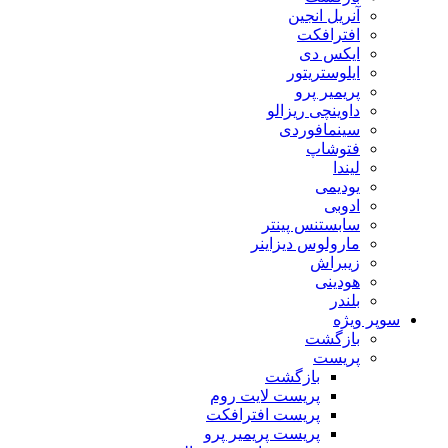
آنریل انجین
افترافکت
ایکس دی
ایلوستریتور
پریمیر پرو
داوینچی ریزالو
سینمافوردی
فتوشاپ
لیندا
یودیمی
ادوبی
سابستنس پینتر
مارولوس دیزاینر
زیبراش
هودینی
بلندر
سوپر ویژه
بازگشت
پریست
بازگشت
پریست لایت روم
پریست افترافکت
پریست پریمیر پرو