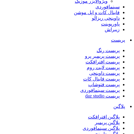
ویژوالایزر موزیک
سینمافوردی
فاینال کات و اپل موشن
داوینچی ریزالو
پاورپوینت
زیبراش
پریست
پریست رنگ
پریست پریمیر پرو
پریست افترافکت
پریست لایت روم
پریست داوینچی
پریست فاینال کات
پریست فتوشاپ
پریست سینمافوردی
پریست daz studio
پلاگین
پلاگین افترافکت
پلاگین پریمیر
پلاگین سینمافوردی
پلاگین داوینچی