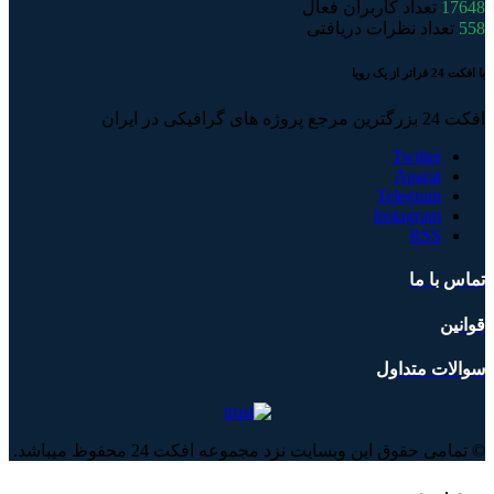
17648
تعداد کاربران فعال
558
تعداد نظرات دریافتی
با افکت 24 فراتر از یک رویا
افکت 24 بزرگترین مرجع پروژه های گرافیکی در ایران
Twitter
Aparat
Telegram
Instagram
RSS
تماس با ما
قوانین
سوالات متداول
© تمامی حقوق این وبسایت نزد مجموعه افکت 24 محفوظ میباشد.