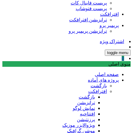
پریست فاینال کات
پریست فتوشاپ
افترافکت
ترانزیشن افترافکت
پریمیر پرو
ترانزیشن پریمیر پرو
اشتراک ویژه
toggle menu
0
منوی اصلی
صفحه اصلی
پروژه های آماده
بازگشت
افترافکت
بازگشت
ترانزیشن
نمایش لوگو
افتتاحیه
پرزنتیشن
ویژوالایزر موزیک
موشن گرافیک