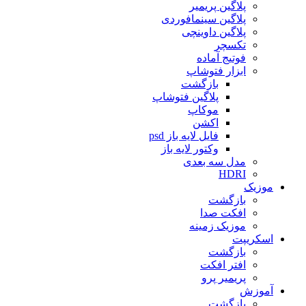
پلاگین پریمیر
پلاگین سینمافوردی
پلاگین داوینچی
تکسچر
فوتیج آماده
ابزار فتوشاپ
بازگشت
پلاگین فتوشاپ
موکاپ
اکشن
فایل لایه باز psd
وکتور لایه باز
مدل سه بعدی
HDRI
موزیک
بازگشت
افکت صدا
موزیک زمینه
اسکریپت
بازگشت
افتر افکت
پریمیر پرو
آموزش
بازگشت