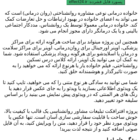
پسورد فایل فشرده:
effect24.ir
خانواده درمانی نوعی مشاوره روانشناختی (روان درمانی) است که
می تواند به اعضای خانواده در بهبود ارتباطات و حل تعارضات کمک
کند. خانواده درمانی معمولا توسط یک روانشناس، مددکار اجتماعی
بالینی و یا یک درمانگر دارای مجوز انجام می شود.
همچنین این پروژه میتواند برای ساخت هرگونه ارائه برای مراکز
پزشکی، اوپنر اورجینال برای روان‌درمانی، اوپنر برای مراکز سلامت
و درمان یا اسلایدشو برای هرگونه رویداد پزشکی استفاده شود. شما
به کمک آن می توانید یک اوپنر، ارائه کلاس درس تسکین
روانشناختی، فیلم خانواده یار یا هرنوع ارائه که می خواهید را به
صورت تاثیرگذار و هوشمندانه خلق کنید.
شما می توانید به سادگی هر نوع متنی را که می خواهید، تایپ کنید تا
یک ویدئوی اطلاعاتی بسازید یا ویدئو را به جای عکس قرار دهید یا
رنگ های هر المنتی که در ویدئوی پیش نمایش می بینید را بر اساس
سلیقه خود تغییر دهید.
پروژه افترافکت تبلیغات مشاور روانشناسی یک قالب با کیفیت بالا،
خوش ساخت با قابلیت سفارشی سازی آسان است. تنها عکس یا
ویدئوی مورد نظر خود را قرار دهید، متن را ویرایش کنید، به آن فایل
صوتی اضافه کنید و از نتیجه لذت ببرید!
ویژگی های اصلی