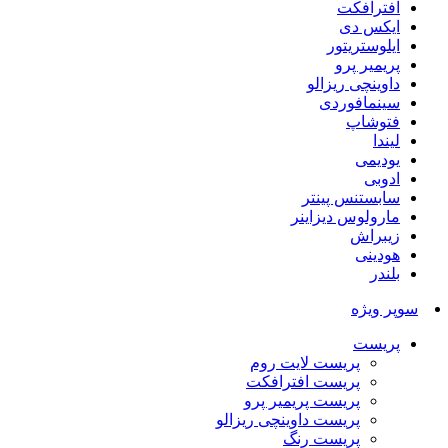
افترافکت
ایکس دی
ایلوستریتور
پریمیر پرو
داوینچی ریزالو
سینمافوردی
فتوشاپ
لیندا
یودیمی
ادوبی
سابستنس پینتر
مارولوس دیزاینر
زیبراش
هودینی
بلندر
سوپر ویژه
پریست
پریست لایت روم
پریست افترافکت
پریست پریمیر پرو
پریست داوینچی ریزالو
پریست رنگ