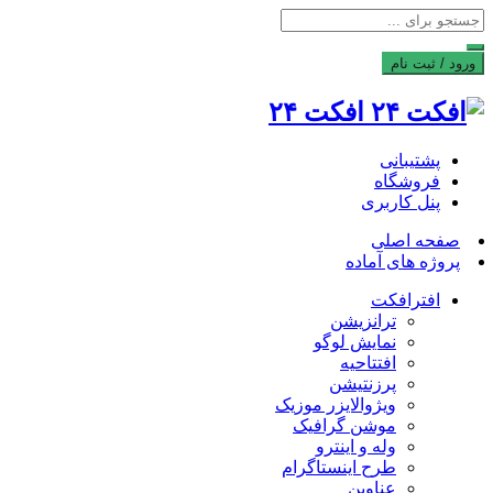
ورود / ثبت نام
افکت ۲۴
پشتیبانی
فروشگاه
پنل کاربری
صفحه اصلی
پروژه های آماده
افترافکت
ترانزیشن
نمایش لوگو
افتتاحیه
پرزنتیشن
ویژوالایزر موزیک
موشن گرافیک
وله و اینترو
طرح اینستاگرام
عناوین