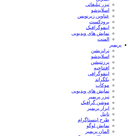
تیزر تبلیغاتی
اسلایدشو
عناوین زیرنویس
برودکست
اینفوگرافیک
نمایش های ویدیویی
المنت
پریمیر
ترانزیشن
اسلایدشو
پرزنتیشن
افتتاحیه
اینفوگرافی
بکگراند
موکاپ
نمایش های ویدیویی
تیزر پریمیر
موشن گرافیک
ابزار پریمیر
تایتل
طرح اینستاگرام
نمایش لوگو
المان پریمیر