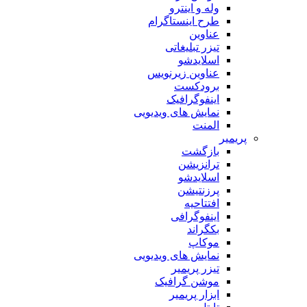
وله و اینترو
طرح اینستاگرام
عناوین
تیزر تبلیغاتی
اسلایدشو
عناوین زیرنویس
برودکست
اینفوگرافیک
نمایش های ویدیویی
المنت
پریمیر
بازگشت
ترانزیشن
اسلایدشو
پرزنتیشن
افتتاحیه
اینفوگرافی
بکگراند
موکاپ
نمایش های ویدیویی
تیزر پریمیر
موشن گرافیک
ابزار پریمیر