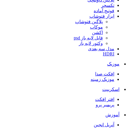
تکسچر
فوتیج آماده
ابزار فتوشاپ
پلاگین فتوشاپ
موکاپ
اکشن
فایل لایه باز psd
وکتور لایه باز
مدل سه بعدی
HDRI
موزیک
افکت صدا
موزیک زمینه
اسکریپت
افتر افکت
پریمیر پرو
آموزش
آنریل انجین