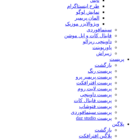
تایتل
طرح اینستاگرام
نمایش لوگو
المان پریمیر
ویژوالایزر موزیک
سینمافوردی
فاینال کات و اپل موشن
داوینچی ریزالو
پاورپوینت
زیبراش
پریست
بازگشت
پریست رنگ
پریست پریمیر پرو
پریست افترافکت
پریست لایت روم
پریست داوینچی
پریست فاینال کات
پریست فتوشاپ
پریست سینمافوردی
پریست daz studio
پلاگین
بازگشت
پلاگین افترافکت