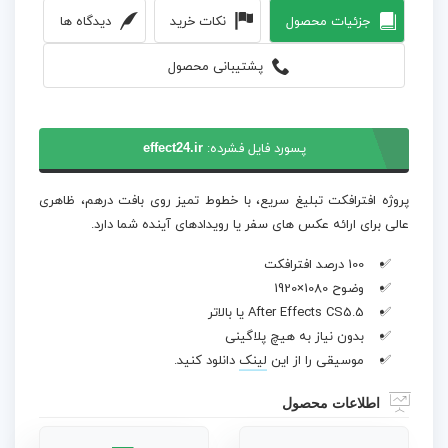
جزئیات محصول
نکات خرید
دیدگاه ها
پشتیبانی محصول
پسورد فایل فشرده:
effect24.ir
پروژه افترافکت تبلیغ سریع، با خطوط تمیز روی بافت درهم، ظاهری
عالی برای ارائه عکس های سفر یا رویدادهای آینده شما دارد.
100 درصد افترافکت
وضوح 1080×1920
After Effects CS5.5 یا بالاتر
بدون نیاز به هیچ پلاگینی
موسیقی را از این
لینک
دانلود کنید.
اطلاعات محصول