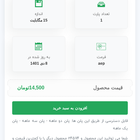
تعداد پارت
اندازه
1
15 مگابایت
فرمت
به روز شده در
aep
8 دی 1401
قیمت محصول
14,500
تومان
پروژه
افزودن به سبد خرید
افترافکت
تبلیغ
قابل دسترسی از طریق این پلن ها: پلن دو ماهه - پلن سه ماهه - پلن
سریع
یک ماهه
عدد
شما می توانید این محصول و 24574 محصول دیگر را با کمترین قیمت و