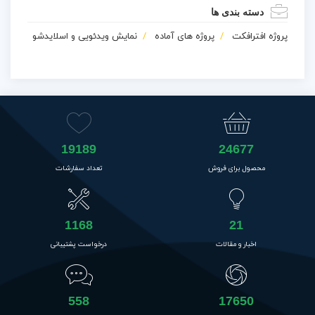
دسته بندی ها
پروژه افترافکت
پروژه های آماده
نمایش ویدئویی و اسلایدشو
19189
24677
محصول برای فروش
تعداد سفارشات
1168
21
اخبار و مقالات
درخواست پشتیبانی
558
17650