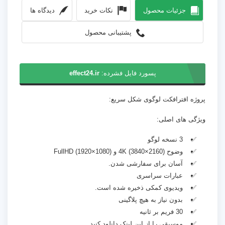
جزئیات محصول
نکات خرید
دیدگاه ها
پشتیبانی محصول
پسورد فایل فشرده:
effect24.ir
پروژه افترافکت لوگوی شکل سریع:
ویژگی های اصلی:
3 نسخه لوگو
وضوح 4K (3840×2160) و FullHD (1920×1080)
آسان برای سفارشی شدن.
عبارات سراسری
ویدیوی کمکی ذخیره شده است.
بدون نیاز به هیچ پلاگینی
30 فریم بر ثانیه
موسیقی را از این
لینک
دانلود کنید.