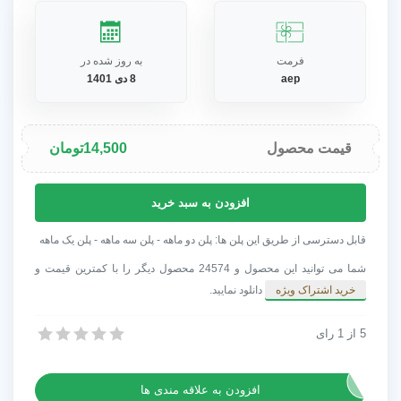
فرمت
به روز شده در
aep
8 دی 1401
قیمت محصول
14,500
تومان
پروژه
افزودن به سبد خرید
افترافکت
لوگوی
قابل دسترسی از طریق این پلن ها: پلن دو ماهه - پلن سه ماهه - پلن یک ماهه
شکل
شما می توانید این محصول و 24574 محصول دیگر را با کمترین قیمت و
سریع
خرید اشتراک ویژه
دانلود نمایید.
عدد
5
از
1
رای
پروژه افترافکت لوگوی شکل سریع
پروژه افترافکت لوگوی شکل سریع
افزودن به علاقه مندی ها