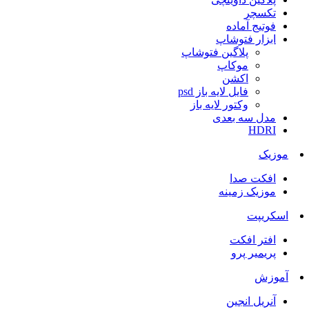
تکسچر
فوتیج آماده
ابزار فتوشاپ
پلاگین فتوشاپ
موکاپ
اکشن
فایل لایه باز psd
وکتور لایه باز
مدل سه بعدی
HDRI
موزیک
افکت صدا
موزیک زمینه
اسکریپت
افتر افکت
پریمیر پرو
آموزش
آنریل انجین