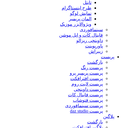
تایتل
طرح اینستاگرام
نمایش لوگو
المان پریمیر
ویژوالایزر موزیک
سینمافوردی
فاینال کات و اپل موشن
داوینچی ریزالو
پاورپوینت
زیبراش
پریست
بازگشت
پریست رنگ
پریست پریمیر پرو
پریست افترافکت
پریست لایت روم
پریست داوینچی
پریست فاینال کات
پریست فتوشاپ
پریست سینمافوردی
پریست daz studio
پلاگین
بازگشت
پلاگین افترافکت