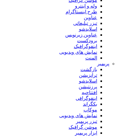
موشن گرافیک
وله و اینترو
طرح اینستاگرام
عناوین
تیزر تبلیغاتی
اسلایدشو
عناوین زیرنویس
برودکست
اینفوگرافیک
نمایش های ویدیویی
المنت
پریمیر
بازگشت
ترانزیشن
اسلایدشو
پرزنتیشن
افتتاحیه
اینفوگرافی
بکگراند
موکاپ
نمایش های ویدیویی
تیزر پریمیر
موشن گرافیک
ابزار پریمیر