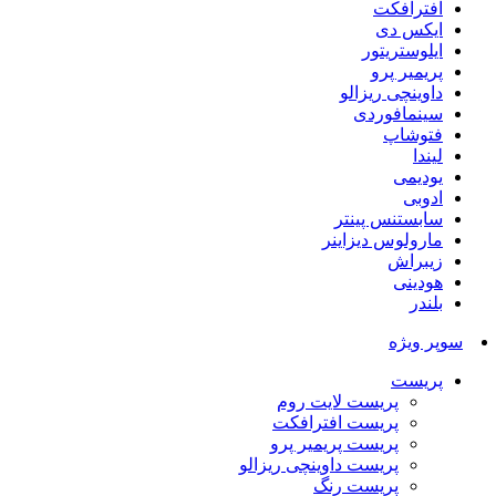
افترافکت
ایکس دی
ایلوستریتور
پریمیر پرو
داوینچی ریزالو
سینمافوردی
فتوشاپ
لیندا
یودیمی
ادوبی
سابستنس پینتر
مارولوس دیزاینر
زیبراش
هودینی
بلندر
سوپر ویژه
پریست
پریست لایت روم
پریست افترافکت
پریست پریمیر پرو
پریست داوینچی ریزالو
پریست رنگ