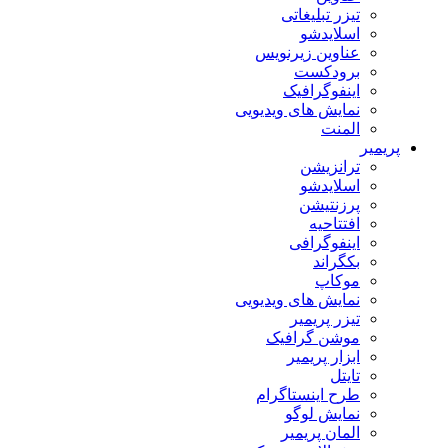
تیزر تبلیغاتی
اسلایدشو
عناوین زیرنویس
برودکست
اینفوگرافیک
نمایش های ویدیویی
المنت
پریمیر
ترانزیشن
اسلایدشو
پرزنتیشن
افتتاحیه
اینفوگرافی
بکگراند
موکاپ
نمایش های ویدیویی
تیزر پریمیر
موشن گرافیک
ابزار پریمیر
تایتل
طرح اینستاگرام
نمایش لوگو
المان پریمیر