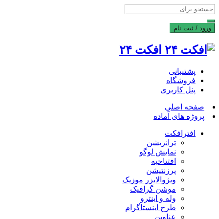
ورود / ثبت نام
افکت ۲۴
پشتیبانی
فروشگاه
پنل کاربری
صفحه اصلی
پروژه های آماده
افترافکت
ترانزیشن
نمایش لوگو
افتتاحیه
پرزنتیشن
ویژوالایزر موزیک
موشن گرافیک
وله و اینترو
طرح اینستاگرام
عناوین