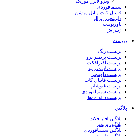
ویژوالایزر موزیک
سینمافوردی
فاینال کات و اپل موشن
داوینچی ریزالو
پاورپوینت
زیبراش
پریست
پریست رنگ
پریست پریمیر پرو
پریست افترافکت
پریست لایت روم
پریست داوینچی
پریست فاینال کات
پریست فتوشاپ
پریست سینمافوردی
پریست daz studio
پلاگین
پلاگین افترافکت
پلاگین پریمیر
پلاگین سینمافوردی
پلاگین داوینچی