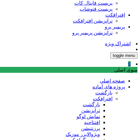
پریست فاینال کات
پریست فتوشاپ
افترافکت
ترانزیشن افترافکت
پریمیر پرو
ترانزیشن پریمیر پرو
اشتراک ویژه
toggle menu
0
منوی اصلی
صفحه اصلی
پروژه های آماده
بازگشت
افترافکت
بازگشت
ترانزیشن
نمایش لوگو
افتتاحیه
پرزنتیشن
ویژوالایزر موزیک