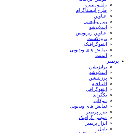
وله و اینترو
طرح اینستاگرام
عناوین
تیزر تبلیغاتی
اسلایدشو
عناوین زیرنویس
برودکست
اینفوگرافیک
نمایش های ویدیویی
المنت
پریمیر
ترانزیشن
اسلایدشو
پرزنتیشن
افتتاحیه
اینفوگرافی
بکگراند
موکاپ
نمایش های ویدیویی
تیزر پریمیر
موشن گرافیک
ابزار پریمیر
تایتل