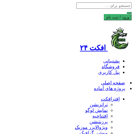
ورود / ثبت نام
افکت ۲۴
پشتیبانی
فروشگاه
پنل کاربری
صفحه اصلی
پروژه های آماده
افترافکت
ترانزیشن
نمایش لوگو
افتتاحیه
پرزنتیشن
ویژوالایزر موزیک
موشن گرافیک