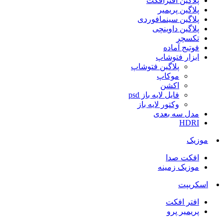
پلاگین افترافکت
پلاگین پریمیر
پلاگین سینمافوردی
پلاگین داوینچی
تکسچر
فوتیج آماده
ابزار فتوشاپ
پلاگین فتوشاپ
موکاپ
اکشن
فایل لایه باز psd
وکتور لایه باز
مدل سه بعدی
HDRI
موزیک
افکت صدا
موزیک زمینه
اسکریپت
افتر افکت
پریمیر پرو