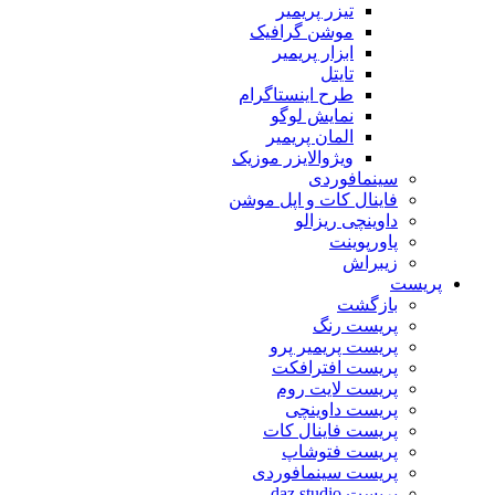
تیزر پریمیر
موشن گرافیک
ابزار پریمیر
تایتل
طرح اینستاگرام
نمایش لوگو
المان پریمیر
ویژوالایزر موزیک
سینمافوردی
فاینال کات و اپل موشن
داوینچی ریزالو
پاورپوینت
زیبراش
پریست
بازگشت
پریست رنگ
پریست پریمیر پرو
پریست افترافکت
پریست لایت روم
پریست داوینچی
پریست فاینال کات
پریست فتوشاپ
پریست سینمافوردی
پریست daz studio