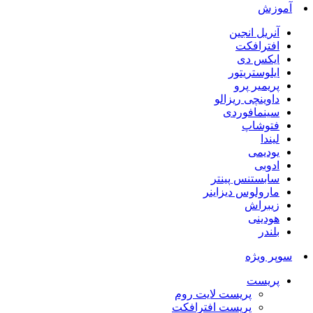
آموزش
آنریل انجین
افترافکت
ایکس دی
ایلوستریتور
پریمیر پرو
داوینچی ریزالو
سینمافوردی
فتوشاپ
لیندا
یودیمی
ادوبی
سابستنس پینتر
مارولوس دیزاینر
زیبراش
هودینی
بلندر
سوپر ویژه
پریست
پریست لایت روم
پریست افترافکت