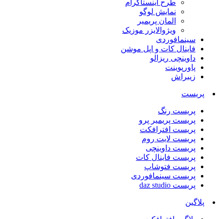
طرح اینستاگرام
نمایش لوگو
المان پریمیر
ویژوالایزر موزیک
سینمافوردی
فاینال کات و اپل موشن
داوینچی ریزالو
پاورپوینت
زیبراش
پریست
پریست رنگ
پریست پریمیر پرو
پریست افترافکت
پریست لایت روم
پریست داوینچی
پریست فاینال کات
پریست فتوشاپ
پریست سینمافوردی
پریست daz studio
پلاگین