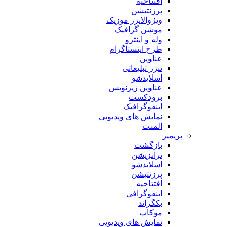
افتتاحیه
پرزنتیشن
ویژوالایزر موزیک
موشن گرافیک
وله و اینترو
طرح اینستاگرام
عناوین
تیزر تبلیغاتی
اسلایدشو
عناوین زیرنویس
برودکست
اینفوگرافیک
نمایش های ویدیویی
المنت
پریمیر
بازگشت
ترانزیشن
اسلایدشو
پرزنتیشن
افتتاحیه
اینفوگرافی
بکگراند
موکاپ
نمایش های ویدیویی