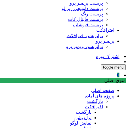
پریست پریمیر پرو
پریست داوینچی ریزالو
پریست رنگ
پریست فاینال کات
پریست فتوشاپ
افترافکت
ترانزیشن افترافکت
پریمیر پرو
ترانزیشن پریمیر پرو
اشتراک ویژه
toggle menu
0
منوی اصلی
صفحه اصلی
پروژه های آماده
بازگشت
افترافکت
بازگشت
ترانزیشن
نمایش لوگو