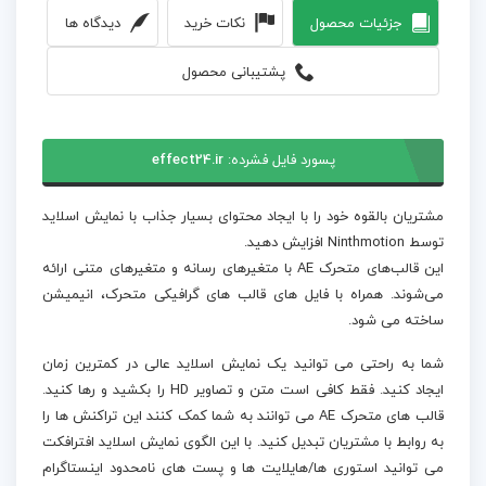
جزئیات محصول
نکات خرید
دیدگاه ها
پشتیبانی محصول
پسورد فایل فشرده:
effect24.ir
مشتریان بالقوه خود را با ایجاد محتوای بسیار جذاب با نمایش اسلاید
توسط Ninthmotion افزایش دهید.
این قالب‌های متحرک AE با متغیرهای رسانه و متغیرهای متنی ارائه
می‌شوند. همراه با فایل‌ های قالب‌ های گرافیکی متحرک، انیمیشن
ساخته می شود.
شما به راحتی می توانید یک نمایش اسلاید عالی در کمترین زمان
ایجاد کنید. فقط کافی است متن و تصاویر HD را بکشید و رها کنید.
قالب های متحرک AE می توانند به شما کمک کنند این تراکنش ها را
به روابط با مشتریان تبدیل کنید. با این الگوی نمایش اسلاید افترافکت
می توانید استوری ها/هایلایت ها و پست های نامحدود اینستاگرام