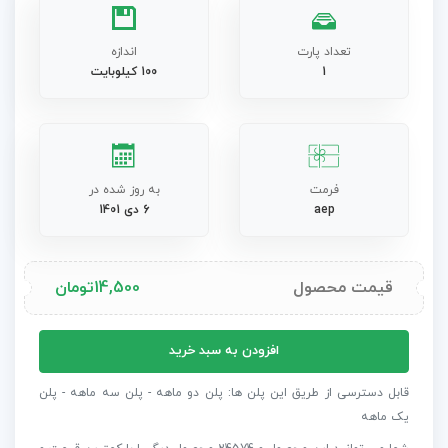
تعداد پارت
اندازه
1
100 کیلوبایت
فرمت
به روز شده در
aep
6 دی 1401
قیمت محصول
14,500
تومان
پروژه
افزودن به سبد خرید
افترافکت
پست
قابل دسترسی از طریق این پلن ها: پلن دو ماهه - پلن سه ماهه - پلن
فروش
یک ماهه
اینستاگرام